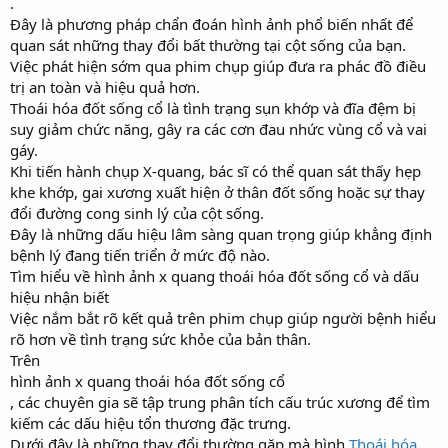
.
Đây là phương pháp chẩn đoán hình ảnh phổ biến nhất để
quan sát những thay đổi bất thường tại cột sống của bạn.
Việc phát hiện sớm qua phim chụp giúp đưa ra phác đồ điều
trị an toàn và hiệu quả hơn.
Thoái hóa đốt sống cổ là tình trạng sụn khớp và đĩa đệm bị
suy giảm chức năng, gây ra các cơn đau nhức vùng cổ và vai
gáy.
Khi tiến hành chụp X-quang, bác sĩ có thể quan sát thấy hẹp
khe khớp, gai xương xuất hiện ở thân đốt sống hoặc sự thay
đổi đường cong sinh lý của cột sống.
Đây là những dấu hiệu lâm sàng quan trọng giúp khẳng định
bệnh lý đang tiến triển ở mức độ nào.
Tìm hiểu về hình ảnh x quang thoái hóa đốt sống cổ và dấu
hiệu nhận biết
Việc nắm bắt rõ kết quả trên phim chụp giúp người bệnh hiểu
rõ hơn về tình trạng sức khỏe của bản thân.
Trên
hình ảnh x quang thoái hóa đốt sống cổ
, các chuyên gia sẽ tập trung phân tích cấu trúc xương để tìm
kiếm các dấu hiệu tổn thương đặc trưng.
Dưới đây là những thay đổi thường gặp mà hình
Thoái hóa