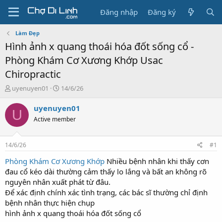
Đăng nhập
Đăng ký
Làm Đẹp
Hình ảnh x quang thoái hóa đốt sống cổ -
Phòng Khám Cơ Xương Khớp Usac
Chiropractic
T
N
uyenuyen01
14/6/26
h
g
r
à
uyenuyen01
U
e
y
Active member
a
g
d
ử
s
i
14/6/26
#1
t
a
Phòng Khám Cơ Xương Khớp
Nhiều bệnh nhân khi thấy cơn
r
đau cổ kéo dài thường cảm thấy lo lắng và bất an không rõ
t
nguyên nhân xuất phát từ đâu.
e
Để xác định chính xác tình trạng, các bác sĩ thường chỉ định
r
bệnh nhân thực hiện chụp
hình ảnh x quang thoái hóa đốt sống cổ