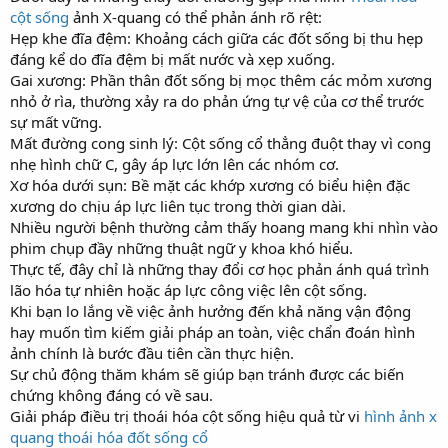
cột sống
ảnh X-quang có thể phản ánh rõ rệt:
Hẹp khe đĩa đệm: Khoảng cách giữa các đốt sống bị thu hẹp
đáng kể do đĩa đệm bị mất nước và xẹp xuống.
Gai xương: Phần thân đốt sống bị mọc thêm các mỏm xương
nhỏ ở rìa, thường xảy ra do phản ứng tự vệ của cơ thể trước
sự mất vững.
Mất đường cong sinh lý: Cột sống cổ thẳng đuột thay vì cong
nhẹ hình chữ C, gây áp lực lớn lên các nhóm cơ.
Xơ hóa dưới sụn: Bề mặt các khớp xương có biểu hiện đặc
xương do chịu áp lực liên tục trong thời gian dài.
Nhiều người bệnh thường cảm thấy hoang mang khi nhìn vào
phim chụp đầy những thuật ngữ y khoa khó hiểu.
Thực tế, đây chỉ là những thay đổi cơ học phản ánh quá trình
lão hóa tự nhiên hoặc áp lực công việc lên cột sống.
Khi bạn lo lắng về việc ảnh hưởng đến khả năng vận động
hay muốn tìm kiếm giải pháp an toàn, việc chẩn đoán hình
ảnh chính là bước đầu tiên cần thực hiện.
Sự chủ động thăm khám sẽ giúp bạn tránh được các biến
chứng không đáng có về sau.
Giải pháp điều trị thoái hóa cột sống hiệu quả từ vi
hình ảnh x
quang thoái hóa đốt sống cổ