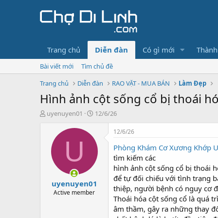
Trang chủ
Diễn đàn
Có gì mới
Thành
Bài viết mới
Tìm chủ đề
Trang chủ
Diễn đàn
RAO VẶT - MUA BÁN
Làm Đẹp
Hình ảnh cột sống cổ bị thoái 
T
N
uyenuyen01
12/6/26
h
g
r
à
12/6/26
e
y
U
Phòng Khám Cơ Xương Khớp Us
a
g
d
ử
tìm kiếm các
s
i
hình ảnh cột sống cổ bị thoái 
t
để tự đối chiếu với tình trạn
uyenuyen01
a
thiệp, người bệnh có nguy cơ 
r
Active member
Thoái hóa cột sống cổ là quá t
t
âm thầm, gây ra những thay đổ
e