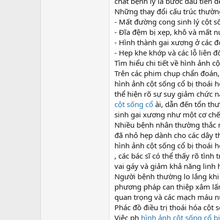
r
chất bệnh lý là bước đầu tiên 
Những thay đổi cấu trúc thườ
- Mất đường cong sinh lý cột s
- Đĩa đệm bị xẹp, khô và mất n
- Hình thành gai xương ở các đ
- Hẹp khe khớp và các lỗ liên đố
Tìm hiểu chi tiết về hình ảnh c
Trên các phim chụp chẩn đoán,
hình ảnh cột sống cổ bị thoái 
thể hiện rõ sự suy giảm chức n
cột sống cổ
ài, dẫn đến tổn thư
sinh gai xương như một cơ chế 
Nhiều bệnh nhân thường thắc m
đã nhỏ hẹp dành cho các dây th
hình ảnh cột sống cổ bị thoái 
, các bác sĩ có thể thấy rõ tìn
vai gáy và giảm khả năng linh 
Người bệnh thường lo lắng khi 
phương pháp can thiệp xâm lấn 
quan trọng và các mạch máu n
Phác đồ điều trị thoái hóa cột
Việc ph
hình ảnh cột sống cổ bị