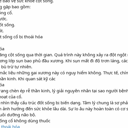
để bảo vệ sức khỏe cột sống.
ng gặp bao gồm:
ống cổ.
ước.
ốt sống.
t.
ột sống cổ bị thoái hóa
hóa
ăng cột sống qua thời gian. Quá trình này không xảy ra đột ngột 
ơng lớp sụn bao phủ đầu xương. Khi sụn mất đi độ trơn láng, các 
bù trừ tự nhiên.
ắc liệu những gai xương này có nguy hiểm không. Thực tế, chín
ần kinh. Khi quan sát kỹ các
hóa
h trạng chèn ép rễ thần kinh, lý giải nguyên nhân tại sao người bệ
hoạt của cổ.
nhìn thấy cấu trúc đốt sống bị biến dạng. Tâm lý chung là sợ phả
ảnh hưởng đến sức khỏe lâu dài. Sự lo âu này hoàn toàn có cơ sở
uôi dưỡng não bộ.
 sống cổ không dùng thuốc
 thoái hóa