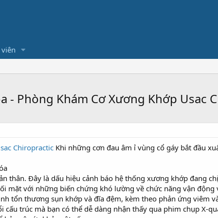
 viên
hóa - Phòng Khám Cơ Xương Khớp Usac C
ac Chiropractic
Khi những cơn đau âm ỉ vùng cổ gáy bắt đầu xuấ
hóa
g bản thân. Đây là dấu hiệu cảnh báo hệ thống xương khớp đang 
đối mặt với những biến chứng khó lường về chức năng vận động 
rình tổn thương sụn khớp và đĩa đệm, kèm theo phản ứng viêm và
i cấu trúc mà bạn có thể dễ dàng nhận thấy qua phim chụp X-qu