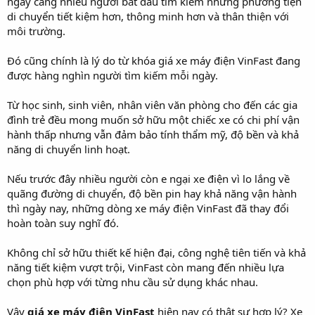
ngày càng nhiều người bắt đầu tìm kiếm những phương tiện
di chuyển tiết kiệm hơn, thông minh hơn và thân thiện với
môi trường.
Đó cũng chính là lý do từ khóa giá xe máy điện VinFast đang
được hàng nghìn người tìm kiếm mỗi ngày.
Từ học sinh, sinh viên, nhân viên văn phòng cho đến các gia
đình trẻ đều mong muốn sở hữu một chiếc xe có chi phí vận
hành thấp nhưng vẫn đảm bảo tính thẩm mỹ, độ bền và khả
năng di chuyển linh hoạt.
Nếu trước đây nhiều người còn e ngại xe điện vì lo lắng về
quãng đường di chuyển, độ bền pin hay khả năng vận hành
thì ngày nay, những dòng xe máy điện VinFast đã thay đổi
hoàn toàn suy nghĩ đó.
Không chỉ sở hữu thiết kế hiện đại, công nghệ tiên tiến và khả
năng tiết kiệm vượt trội, VinFast còn mang đến nhiều lựa
chọn phù hợp với từng nhu cầu sử dụng khác nhau.
Vậy
giá xe máy điện VinFast
hiện nay có thật sự hợp lý? Xe