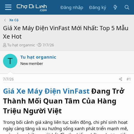
Đăng nhập
Đăng ký
Xe Cộ
Giá Xe Máy Điện VinFast Mới Nhất: Top 5 Mẫu
Xe Hot
T
N
Tu hạt organnic
7/7/26
h
g
r
à
Tu hạt organnic
T
e
y
New member
a
g
d
ử
s
i
7/7/26
#1
t
a
Giá Xe Máy Điện VinFast
Đang Trở
r
Thành Mối Quan Tâm Của Hàng
t
e
Triệu Người Việt​
r
Trong bối cảnh giá xăng liên tục biến động, chi phí sinh hoạt
ngày càng tăng và xu hướng sống xanh phát triển mạnh mẽ,