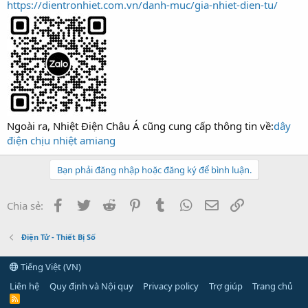
https://dientronhiet.com.vn/danh-muc/gia-nhiet-dien-tu/
Ngoài ra, Nhiệt Điện Châu Á cũng cung cấp thông tin về:
dây
điện chịu nhiệt amiang
Bạn phải đăng nhập hoặc đăng ký để bình luận.
Facebook
Twitter
Reddit
Pinterest
Tumblr
WhatsApp
Email
Link
Chia sẻ:
Điện Tử - Thiết Bị Số
Tiếng Việt (VN)
Liên hệ
Quy định và Nội quy
Privacy policy
Trợ giúp
Trang chủ
R
S