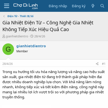
Đăng nhập
Đăng ký
Điện Tử - Thiết Bị Số
Gia Nhiệt Điện Từ – Công Nghệ Gia Nhiệt
Không Tiếp Xúc Hiệu Quả Cao
T
N
gianhietdientro
28/4/26
h
g
r
à
gianhietdientro
G
e
y
Member
a
g
d
ử
s
i
28/4/26
#1
t
a
Trong xu hướng tối ưu hóa năng lượng và nâng cao hiệu suất
r
sản xuất, gia nhiệt điện từ đang trở thành giải pháp hiện đại
t
được nhiều doanh nghiệp lựa chọn. Với khả năng làm nóng
e
nhanh, không tiếp xúc và tiết kiệm điện năng, công nghệ này
r
mang lại nhiều lợi ích vượt trội so với phương pháp gia nhiệt
truyền thống.