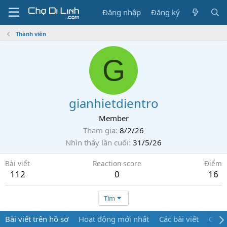
Đăng nhập
Đăng ký
Thành viên
G
gianhietdientro
Member
Tham gia
8/2/26
Nhìn thấy lần cuối
31/5/26
Bài viết
Reaction score
Điểm
112
0
16
Tìm
Bài viết trên hồ sơ
Hoạt động mới nhất
Các bài viết
Giới 