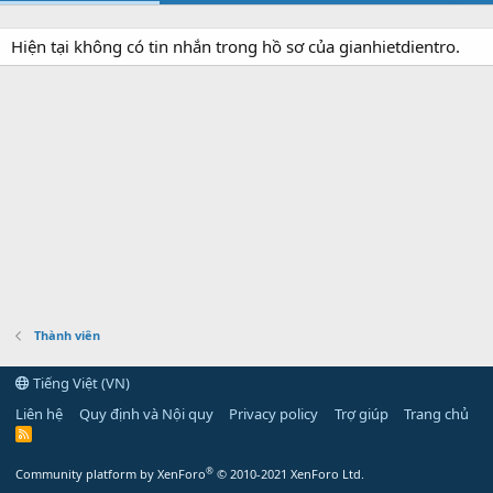
Hiện tại không có tin nhắn trong hồ sơ của gianhietdientro.
Thành viên
Tiếng Việt (VN)
Liên hệ
Quy định và Nội quy
Privacy policy
Trợ giúp
Trang chủ
R
S
S
®
Community platform by XenForo
© 2010-2021 XenForo Ltd.