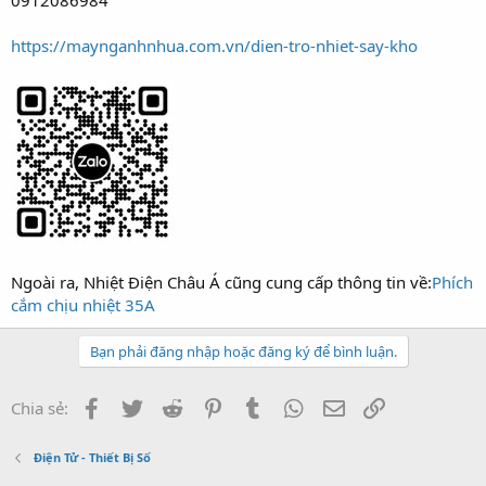
0912086984
https://maynganhnhua.com.vn/dien-tro-nhiet-say-kho
Ngoài ra, Nhiệt Điện Châu Á cũng cung cấp thông tin về:
Phích
cắm chịu nhiệt 35A
Bạn phải đăng nhập hoặc đăng ký để bình luận.
Facebook
Twitter
Reddit
Pinterest
Tumblr
WhatsApp
Email
Link
Chia sẻ:
Điện Tử - Thiết Bị Số