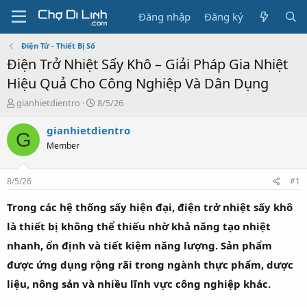
Đăng nhập
Đăng ký
Điện Tử - Thiết Bị Số
Điện Trở Nhiệt Sấy Khô – Giải Pháp Gia Nhiệt
Hiệu Quả Cho Công Nghiệp Và Dân Dụng
T
N
gianhietdientro
8/5/26
h
g
r
à
gianhietdientro
G
e
y
Member
a
g
d
ử
s
i
8/5/26
#1
t
a
Trong các hệ thống sấy hiện đại, điện trở nhiệt sấy khô
r
là thiết bị không thể thiếu nhờ khả năng tạo nhiệt
t
e
nhanh, ổn định và tiết kiệm năng lượng. Sản phẩm
r
được ứng dụng rộng rãi trong ngành thực phẩm, dược
liệu, nông sản và nhiều lĩnh vực công nghiệp khác.