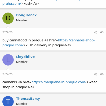
praha.com/
>kush</a>
Douglascax
D
Member
27/2/26
#5
buy cannafood in prague <a href=
https://cannabis-shop-
prague.com/
>kush delivery in prague</a>
Lloydblive
L
Member
27/2/26
#6
cannabis <a href=
https://marijuana-in-prague.com/
>weed
shop in prague</a>
ThomasBarty
T
Member