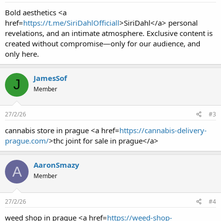
Bold aesthetics <a
href=
https://t.me/SiriDahlOfficiall
>SiriDahl</a> personal
revelations, and an intimate atmosphere. Exclusive content is
created without compromise—only for our audience, and
only here.
JamesSof
J
Member
27/2/26
#3
cannabis store in prague <a href=
https://cannabis-delivery-
prague.com/
>thc joint for sale in prague</a>
AaronSmazy
A
Member
27/2/26
#4
weed shop in prague <a href=
https://weed-shop-