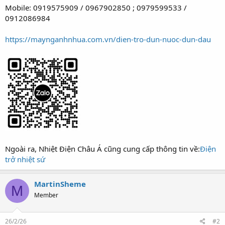
Mobile: 0919575909 / 0967902850 ; 0979599533 /
0912086984
https://maynganhnhua.com.vn/dien-tro-dun-nuoc-dun-dau
Ngoài ra, Nhiệt Điện Châu Á cũng cung cấp thông tin về:
Điện
trở nhiệt sứ
MartinSheme
M
Member
26/2/26
#2