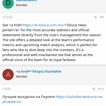
D
Member
27/2/26
#9
See <a href=
https://el-toluca.com.mx/
>Toluca news
portal</a> for the most accurate statistics and official
statements directly from the club's management this season.
The site offers a detailed look at the team’s performance
metrics and upcoming match analysis, which is perfect for
fans who like to dive deep into the numbers. It’s a
professional and well-maintained site that serves as the
official voice of the team for its loyal fanbase.
<a href="https://luchshie
A
Member
1/3/26
#10
Лучшие экскурсии на Пхукете
https://luchshie-ekskursii-na-
phukete.ru/