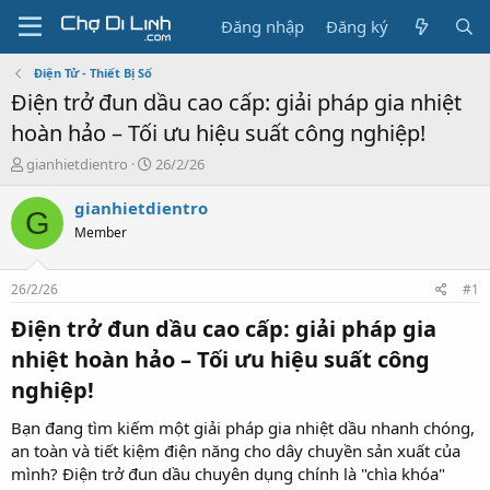
Đăng nhập
Đăng ký
Điện Tử - Thiết Bị Số
Điện trở đun dầu cao cấp: giải pháp gia nhiệt
hoàn hảo – Tối ưu hiệu suất công nghiệp!
T
N
gianhietdientro
26/2/26
h
g
r
à
gianhietdientro
G
e
y
Member
a
g
d
ử
s
i
26/2/26
#1
t
a
Điện trở đun dầu cao cấp: giải pháp gia
r
nhiệt hoàn hảo – Tối ưu hiệu suất công
t
e
nghiệp!​
r
Bạn đang tìm kiếm một giải pháp gia nhiệt dầu nhanh chóng,
an toàn và tiết kiệm điện năng cho dây chuyền sản xuất của
mình? Điện trở đun dầu chuyên dụng chính là "chìa khóa"