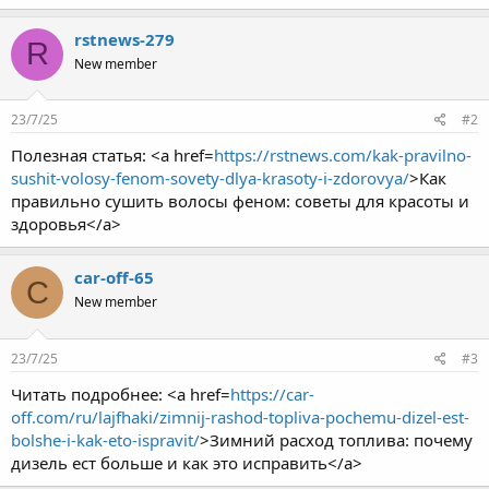
rstnews-279
R
New member
23/7/25
#2
Полезная статья: <a href=
https://rstnews.com/kak-pravilno-
sushit-volosy-fenom-sovety-dlya-krasoty-i-zdorovya/
>Как
правильно сушить волосы феном: советы для красоты и
здоровья</a>
car-off-65
C
New member
23/7/25
#3
Читать подробнее: <a href=
https://car-
off.com/ru/lajfhaki/zimnij-rashod-topliva-pochemu-dizel-est-
bolshe-i-kak-eto-ispravit/
>Зимний расход топлива: почему
дизель ест больше и как это исправить</a>