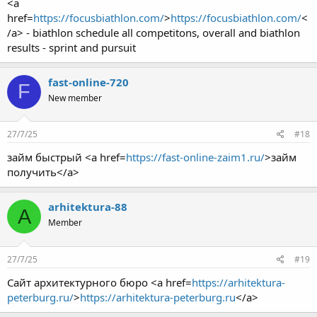
<a
href=
https://focusbiathlon.com/
>
https://focusbiathlon.com/
<
/a> - biathlon schedule all competitons, overall and biathlon
results - sprint and pursuit
fast-online-720
F
New member
27/7/25
#18
займ быстрый <a href=
https://fast-online-zaim1.ru/
>займ
получить</a>
arhitektura-88
A
Member
27/7/25
#19
Сайт архитектурного бюро <a href=
https://arhitektura-
peterburg.ru/
>
https://arhitektura-peterburg.ru
</a>