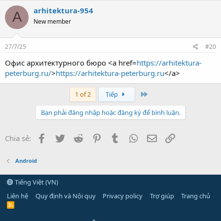
arhitektura-954
A
New member
27/7/25
#20
Офис архитектурного бюро <a href=
https://arhitektura-
peterburg.ru/
>
https://arhitektura-peterburg.ru
</a>
Last
1 of 2
Tiếp
Bạn phải đăng nhập hoặc đăng ký để bình luận.
Facebook
Twitter
Reddit
Pinterest
Tumblr
WhatsApp
Email
Link
Chia sẻ:
Android
Tiếng Việt (VN)
Liên hệ
Quy định và Nội quy
Privacy policy
Trợ giúp
Trang chủ
R
S
S