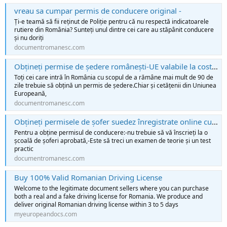
vreau sa cumpar permis de conducere original -
Ți-e teamă să fii reținut de Poliție pentru că nu respectă indicatoarele
rutiere din România? Sunteți unul dintre cei care au stăpânit conducere
și nu doriți
documentromanesc.com
Obțineți permise de ședere românești-UE valabile la costuri reduse -
Toți cei care intră în România cu scopul de a rămâne mai mult de 90 de
zile trebuie să obțină un permis de ședere.Chiar și cetățenii din Uniunea
Europeană,
documentromanesc.com
Obțineți permisele de șofer suedez înregistrate online cu ușurință -
Pentru a obține permisul de conducere:-nu trebuie să vă înscrieți la o
școală de șoferi aprobată,-Este să treci un examen de teorie și un test
practic
documentromanesc.com
Buy 100% Valid Romanian Driving License
Welcome to the legitimate document sellers where you can purchase
both a real and a fake driving license for Romania. We produce and
deliver original Romanian driving license within 3 to 5 days
myeuropeandocs.com