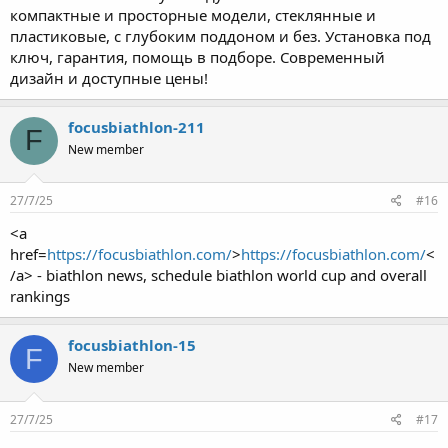
компактные и просторные модели, стеклянные и
пластиковые, с глубоким поддоном и без. Установка под
ключ, гарантия, помощь в подборе. Современный
дизайн и доступные цены!
focusbiathlon-211
F
New member
27/7/25
#16
<a
href=
https://focusbiathlon.com/
>
https://focusbiathlon.com/
<
/a> - biathlon news, schedule biathlon world cup and overall
rankings
focusbiathlon-15
F
New member
27/7/25
#17