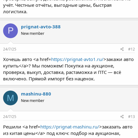
учёт. Честные отчёты, выгодные цены, быстрая
логистика.
prignat-avto-388
P
New member
24/7/25
#12
Хочешь авто <a href=
https://prignat-avto1.ru/
>закажи авто
купить</a>? Мы поможем! Покупка на аукционе,
проверка, выкуп, доставка, растаможка и ПТС — всё
включено. Прямой импорт без наценок.
mashinu-880
M
New member
24/7/25
#13
Решили <a href=
https://prignat-mashinu.ru/
>заказать авто
из китая цены</a> под ключ: подбор на аукционах,