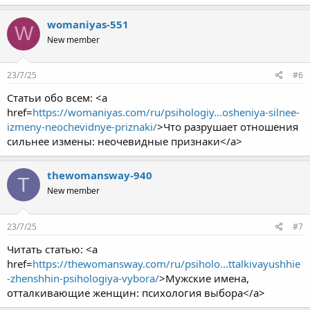
womaniyas-551
W
New member
23/7/25
#6
Статьи обо всем: <a
href=
https://womaniyas.com/ru/psihologiy...osheniya-silnee-
izmeny-neochevidnye-priznaki/
>Что разрушает отношения
сильнее измены: неочевидные признаки</a>
thewomansway-940
T
New member
23/7/25
#7
Читать статью: <a
href=
https://thewomansway.com/ru/psiholo...ttalkivayushhie
-zhenshhin-psihologiya-vybora/
>Мужские имена,
отталкивающие женщин: психология выбора</a>