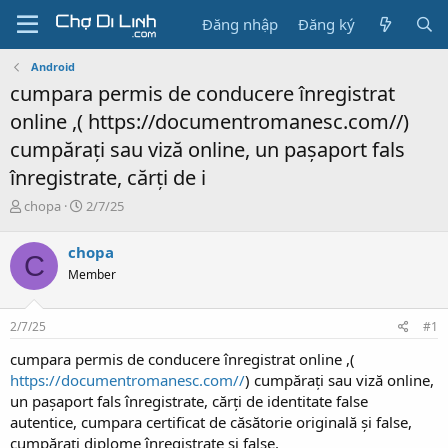
Đăng nhập
Đăng ký
Android
cumpara permis de conducere înregistrat
online ,( https://documentromanesc.com//)
cumpărați sau viză online, un pașaport fals
înregistrate, cărți de i
T
N
chopa
2/7/25
h
g
r
à
chopa
C
e
y
Member
a
g
d
ử
s
i
2/7/25
#1
t
a
cumpara permis de conducere înregistrat online ,(
r
https://documentromanesc.com//
) cumpărați sau viză online,
t
un pașaport fals înregistrate, cărți de identitate false
e
autentice, cumpara certificat de căsătorie originală și false,
r
cumpărați diplome înregistrate și false.