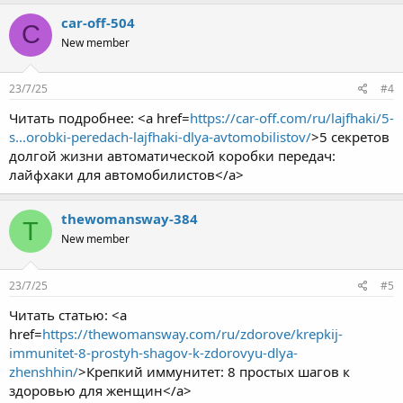
car-off-504
C
New member
23/7/25
#4
Читать подробнее: <a href=
https://car-off.com/ru/lajfhaki/5-
s...orobki-peredach-lajfhaki-dlya-avtomobilistov/
>5 секретов
долгой жизни автоматической коробки передач:
лайфхаки для автомобилистов</a>
thewomansway-384
T
New member
23/7/25
#5
Читать статью: <a
href=
https://thewomansway.com/ru/zdorove/krepkij-
immunitet-8-prostyh-shagov-k-zdorovyu-dlya-
zhenshhin/
>Крепкий иммунитет: 8 простых шагов к
здоровью для женщин</a>