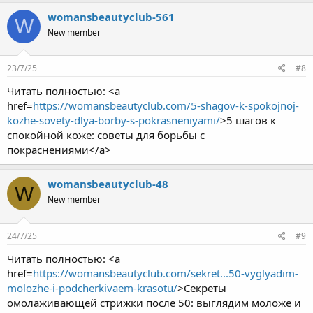
womansbeautyclub-561
W
New member
23/7/25
#8
Читать полностью: <a
href=
https://womansbeautyclub.com/5-shagov-k-spokojnoj-
kozhe-sovety-dlya-borby-s-pokrasneniyami/
>5 шагов к
спокойной коже: советы для борьбы с
покраснениями</a>
womansbeautyclub-48
W
New member
24/7/25
#9
Читать полностью: <a
href=
https://womansbeautyclub.com/sekret...50-vyglyadim-
molozhe-i-podcherkivaem-krasotu/
>Секреты
омолаживающей стрижки после 50: выглядим моложе и