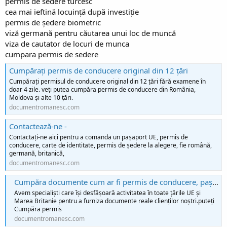
permis de sedere turcesc
cea mai ieftină locuință după investiție
permis de ședere biometric
viză germană pentru căutarea unui loc de muncă
viza de cautator de locuri de munca
cumpara permis de sedere
Cumpărați permis de conducere original din 12 țări
Cumpărați permisul de conducere original din 12 țări fără examene în
doar 4 zile. veți putea cumpăra permis de conducere din România,
Moldova și alte 10 țări.
documentromanesc.com
Contactează-ne -
Contactați-ne aici pentru a comanda un pașaport UE, permis de
conducere, carte de identitate, permis de ședere la alegere, fie română,
germană, britanică,
documentromanesc.com
Cumpăra documente cum ar fi permis de conducere, pașapoarte, vize, permis de ședere și alte documente -
Avem specialiști care își desfășoară activitatea în toate țările UE și
Marea Britanie pentru a furniza documente reale clienților noștri.puteți
Cumpăra permis
documentromanesc.com