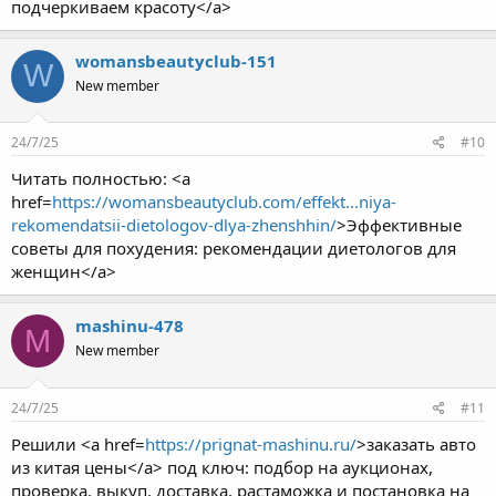
подчеркиваем красоту</a>
womansbeautyclub-151
W
New member
24/7/25
#10
Читать полностью: <a
href=
https://womansbeautyclub.com/effekt...niya-
rekomendatsii-dietologov-dlya-zhenshhin/
>Эффективные
советы для похудения: рекомендации диетологов для
женщин</a>
mashinu-478
M
New member
24/7/25
#11
Решили <a href=
https://prignat-mashinu.ru/
>заказать авто
из китая цены</a> под ключ: подбор на аукционах,
проверка, выкуп, доставка, растаможка и постановка на