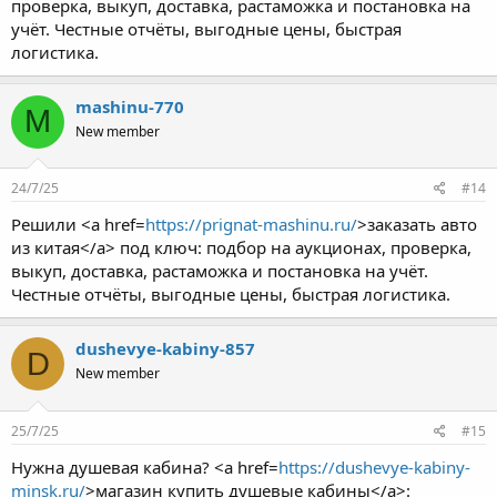
проверка, выкуп, доставка, растаможка и постановка на
учёт. Честные отчёты, выгодные цены, быстрая
логистика.
mashinu-770
M
New member
24/7/25
#14
Решили <a href=
https://prignat-mashinu.ru/
>заказать авто
из китая</a> под ключ: подбор на аукционах, проверка,
выкуп, доставка, растаможка и постановка на учёт.
Честные отчёты, выгодные цены, быстрая логистика.
dushevye-kabiny-857
D
New member
25/7/25
#15
Нужна душевая кабина? <a href=
https://dushevye-kabiny-
minsk.ru/
>магазин купить душевые кабины</a>: