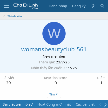
Đăng nhập
Đăng ký
Thành viên
W
womansbeautyclub-561
New member
Tham gia
23/7/25
Nhìn thấy lần cuối
23/7/25
Bài viết
Reaction score
Điểm
29
0
1
Tìm
Bài viết trên hồ sơ
Hoạt động mới nhất
Các bài viết
Giới 