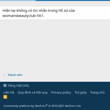
Hiện tại không có tin nhắn trong hồ sơ của
womansbeautyclub-561.
Thành viên
Tiếng Việt (VN)
Liên hệ
Quy định và Nội quy
Privacy policy
Trợ giúp
Trang chủ
R
S
S
®
Community platform by XenForo
© 2010-2021 XenForo Ltd.