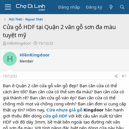
Đăng nhập
Đăng ký
Nội Thất - Ngoại Thất
Cửa gỗ HDF tại Quận 2 vân gỗ sơn đa màu
tuyệt mỹ
T
N
HiềnKingdoor
15/12/22
h
g
r
à
HiềnKingdoor
H
e
y
Member
a
g
d
ử
s
i
15/12/22
#1
t
a
Bạn ở Quận 2 cần cửa gỗ vân gỗ đẹp? Bạn cần cửa có thể
r
cách âm tốt? Bạn cần cửa có thể sơn đa màu? Bạn cần cửa có
t
giá thành rẻ? Bạn cần cửa gỗ ván ép? Bạn cần cửa có thể
e
chống mối mọt và chống cong vênh? Bạn cần đơn vị cung cấp
r
thật uy tín? Hôm nay,
Cửa nhựa giả gỗ
Kingdoor
hân hạnh
giới thiệu đến dòng
cửa gỗ HDF
với kết cấu sản xuất từ tấm
HDF với độ dày 3mm, bề mặt bên ngoài tạo đường nét vân
gỗ sơn đa màu. Với tính năng đặc biệt nên dòng cửa này hầu