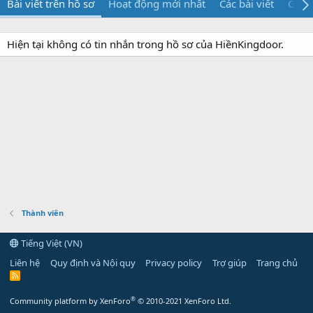
Bài viết trên hồ sơ
Hoạt động mới nhất
Các bài viết
Giới 
Hiện tại không có tin nhắn trong hồ sơ của HiềnKingdoor.
Thành viên
Tiếng Việt (VN)
Liên hệ
Quy định và Nội quy
Privacy policy
Trợ giúp
Trang chủ
R
S
S
®
Community platform by XenForo
© 2010-2021 XenForo Ltd.