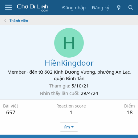
Đăng nhập
Đăng ký
Thành viên
H
HiềnKingdoor
Member
·
đến từ
602 Kinh Dương Vương, phường An Lạc,
quận Bình Tân
Tham gia
5/10/21
Nhìn thấy lần cuối
29/4/24
Bài viết
Reaction score
Điểm
657
1
18
Tìm