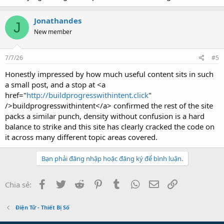
Jonathandes
J
New member
7/7/26
#5
Honestly impressed by how much useful content sits in such
a small post, and a stop at <a
href="
http://buildprogresswithintent.click
"
/>buildprogresswithintent</a> confirmed the rest of the site
packs a similar punch, density without confusion is a hard
balance to strike and this site has clearly cracked the code on
it across many different topic areas covered.
Bạn phải đăng nhập hoặc đăng ký để bình luận.
Facebook
Twitter
Reddit
Pinterest
Tumblr
WhatsApp
Email
Link
Chia sẻ:
Điện Tử - Thiết Bị Số