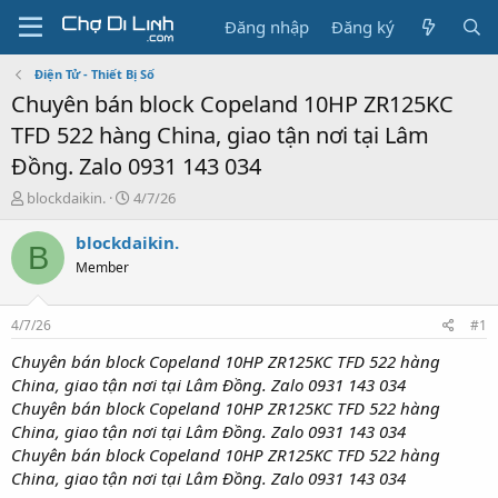
Đăng nhập
Đăng ký
Điện Tử - Thiết Bị Số
Chuyên bán block Copeland 10HP ZR125KC
TFD 522 hàng China, giao tận nơi tại Lâm
Đồng. Zalo 0931 143 034
T
N
blockdaikin.
4/7/26
h
g
r
à
blockdaikin.
B
e
y
Member
a
g
d
ử
s
i
4/7/26
#1
t
a
Chuyên bán block Copeland 10HP ZR125KC TFD 522 hàng
r
China, giao tận nơi tại Lâm Đồng. Zalo 0931 143 034
t
Chuyên bán block Copeland 10HP ZR125KC TFD 522 hàng
e
China, giao tận nơi tại Lâm Đồng. Zalo 0931 143 034
r
Chuyên bán block Copeland 10HP ZR125KC TFD 522 hàng
China, giao tận nơi tại Lâm Đồng. Zalo 0931 143 034