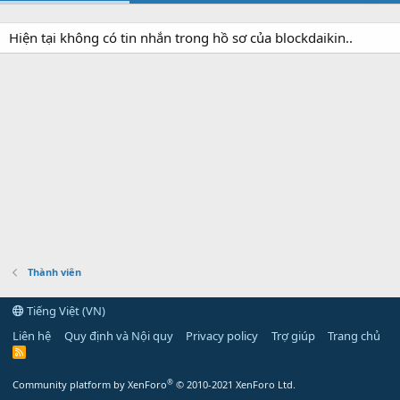
Hiện tại không có tin nhắn trong hồ sơ của blockdaikin..
Thành viên
Tiếng Việt (VN)
Liên hệ
Quy định và Nội quy
Privacy policy
Trợ giúp
Trang chủ
R
S
S
®
Community platform by XenForo
© 2010-2021 XenForo Ltd.