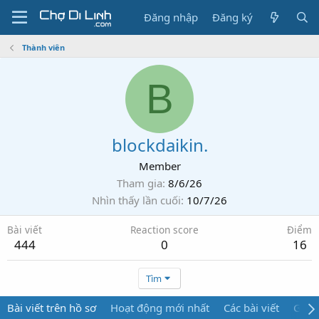
Đăng nhập
Đăng ký
Thành viên
B
blockdaikin.
Member
Tham gia
8/6/26
Nhìn thấy lần cuối
10/7/26
Bài viết
Reaction score
Điểm
444
0
16
Tìm
Bài viết trên hồ sơ
Hoạt động mới nhất
Các bài viết
Giới 