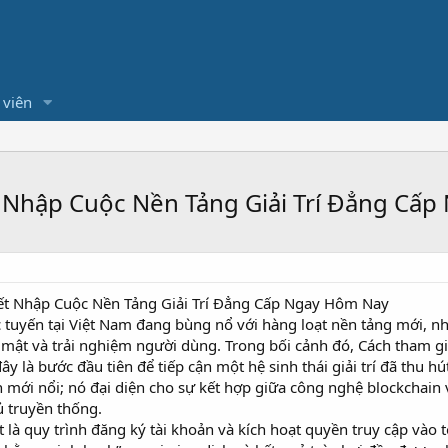
 viên
t Nhập Cuộc Nền Tảng Giải Trí Đẳng Cấ
yết Nhập Cuộc Nền Tảng Giải Trí Đẳng Cấp Ngay Hôm Nay
ực tuyến tại Việt Nam đang bùng nổ với hàng loạt nền tảng mới
o mật và trải nghiệm người dùng. Trong bối cảnh đó, Cách tham g
y là bước đầu tiên để tiếp cận một hệ sinh thái giải trí đã thu hú
ên mới nổi; nó đại diện cho sự kết hợp giữa công nghệ blockchain 
hủ truyền thống.
t là quy trình đăng ký tài khoản và kích hoạt quyền truy cập vào