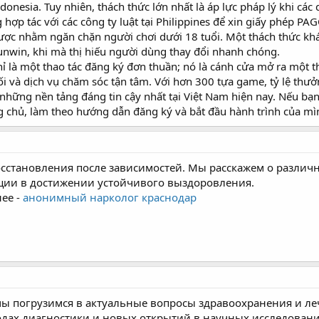
donesia. Tuy nhiên, thách thức lớn nhất là áp lực pháp lý khi các
g hợp tác với các công ty luật tại Philippines để xin giấy phép P
cược nhằm ngăn chặn người chơi dưới 18 tuổi. Một thách thức khác 
unwin, khi mà thị hiếu người dùng thay đổi nhanh chóng.
ỉ là một thao tác đăng ký đơn thuần; nó là cánh cửa mở ra một th
đối và dịch vụ chăm sóc tận tâm. Với hơn 300 tựa game, tỷ lệ th
g những nền tảng đáng tin cậy nhất tại Việt Nam hiện nay. Nếu b
g chủ, làm theo hướng dẫn đăng ký và bắt đầu hành trình của mìn
осстановления после зависимостей. Мы расскажем о разли
ации в достижении устойчивого выздоровления.
ее -
анонимный нарколог краснодар
мы погрузимся в актуальные вопросы здравоохранения и ле
одах диагностики и новых открытий в научных исследова