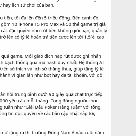
ư hay lịch sử chơi của bạn.
tiên, tối đa lên đến 5 triệu đồng. Bên cạnh đó,
 gồm 10 iPhone 15 Pro Max và 50 thẻ game trị giá
ác đặc quyền như rút tiền không giới hạn, quản lý
ở lên có tỷ lệ hoàn trả tiền cược lên tới 1,5%, cao
t quả game. Mỗi giao dịch nạp rút được ghi nhận
inh bạch thông qua mã hash duy nhất. Hệ thống AI
ên sở thích và lịch sử thắng thua, giúp tăng tỷ lệ
ành vi gian lận như bot hay đa tài khoản, với độ
ản hồi trung bình dưới 90 giây qua chat trực tiếp.
40.000 yêu cầu mỗi tháng. Cộng đồng người chơi
ng tuần như “Giải Đấu Poker Hàng Tuần” với tổng
ng tin độc quyền về các bản cập nhật sắp tới,
u mở rộng ra thị trường Đông Nam Á vào cuối năm