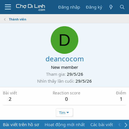
Đăng nhập
Đăng ký
Thành viên
D
deancocom
New member
Tham gia
29/5/26
Nhìn thấy lần cuối
29/5/26
Bài viết
Reaction score
Điểm
2
0
1
Tìm
Bài viết trên hồ sơ
Hoạt động mới nhất
Các bài viết
Giới 