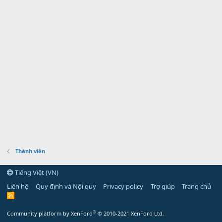
Thành viên
Tiếng Việt (VN)
Liên hệ
Quy định và Nội quy
Privacy policy
Trợ giúp
Trang chủ
R
S
S
®
Community platform by XenForo
© 2010-2021 XenForo Ltd.