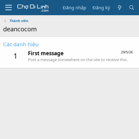
Đăng nhập
Đăng ký
Thành viên
deancocom
Các danh hiệu
First message
29/5/26
1
Post a message somewhere on the site to receive this.