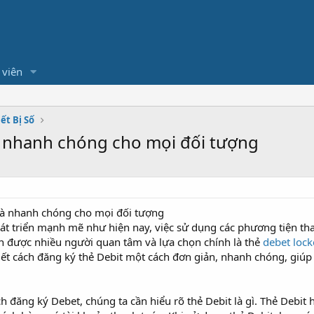
 viên
ết Bị Số
à nhanh chóng cho mọi đối tượng
và nhanh chóng cho mọi đối tượng
át triển mạnh mẽ như hiện nay, việc sử dụng các phương tiện th
n được nhiều người quan tâm và lựa chọn chính là thẻ
debet lock
tiết cách đăng ký thẻ Debit một cách đơn giản, nhanh chóng, giúp
 đăng ký Debet, chúng ta cần hiểu rõ thẻ Debit là gì. Thẻ Debit ha