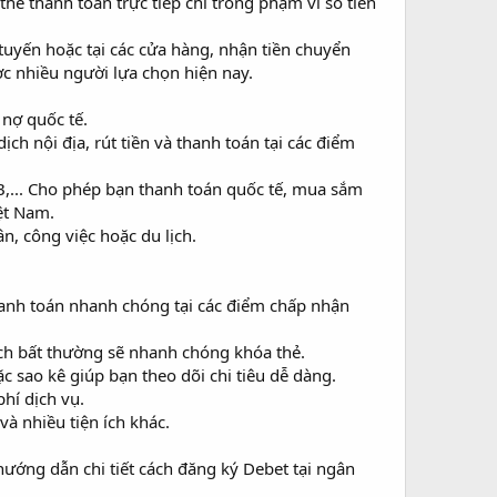
hể thanh toán trực tiếp chỉ trong phạm vi số tiền
tuyến hoặc tại các cửa hàng, nhận tiền chuyển
ược nhiều người lựa chọn hiện nay.
 nợ quốc tế.
ịch nội địa, rút tiền và thanh toán tại các điểm
CB,... Cho phép bạn thanh toán quốc tế, mua sắm
iệt Nam.
n, công việc hoặc du lịch.
thanh toán nhanh chóng tại các điểm chấp nhận
ịch bất thường sẽ nhanh chóng khóa thẻ.
c sao kê giúp bạn theo dõi chi tiêu dễ dàng.
phí dịch vụ.
à nhiều tiện ích khác.
ướng dẫn chi tiết cách đăng ký Debet tại ngân