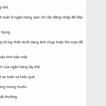
ý thẻ.
nh toán ở ngân hàng, bạn chỉ cần đăng nhập để tiếp
ử dụng.
iấy tờ tùy thân dưới dạng ảnh chụp hoặc file scan để
bảo tính bảo mật.
ch của ngân hàng lấy thẻ.
 an toàn và hiệu quả:
 không mong muốn.
bất thường.