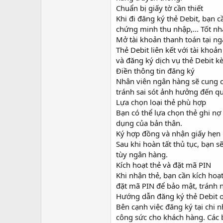
Chuẩn bị giấy tờ cần thiết
Khi đi đăng ký thẻ Debit, bạn
chứng minh thu nhập,... Tốt nh
Mở tài khoản thanh toán tại n
Thẻ Debit liên kết với tài kho
và đăng ký dịch vụ thẻ Debit k
Điền thông tin đăng ký
Nhân viên ngân hàng sẽ cung cấ
tránh sai sót ảnh hưởng đến qu
Lựa chọn loại thẻ phù hợp
Bạn có thể lựa chọn thẻ ghi nợ
dụng của bản thân.
Ký hợp đồng và nhận giấy hẹn 
Sau khi hoàn tất thủ tục, bạn 
tùy ngân hàng.
Kích hoạt thẻ và đặt mã PIN
Khi nhận thẻ, bạn cần kích ho
đặt mã PIN để bảo mật, tránh n
Hướng dẫn đăng ký thẻ Debit 
Bên cạnh việc đăng ký tại chi 
công sức cho khách hàng. Các 