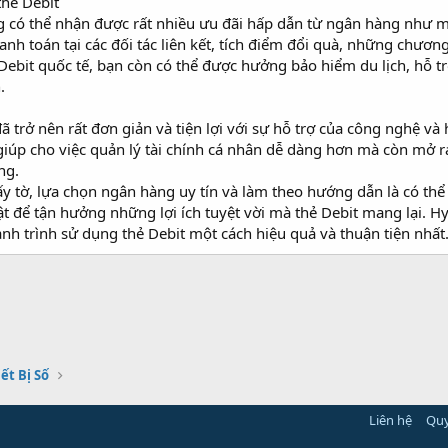
thẻ Debit
ng có thể nhận được rất nhiều ưu đãi hấp dẫn từ ngân hàng như 
nh toán tại các đối tác liên kết, tích điểm đổi quà, những chương
ebit quốc tế, bạn còn có thể được hưởng bảo hiểm du lịch, hỗ trợ
.
 trở nên rất đơn giản và tiện lợi với sự hỗ trợ của công nghệ và
giúp cho việc quản lý tài chính cá nhân dễ dàng hơn mà còn mở ra
ng.
ấy tờ, lựa chọn ngân hàng uy tín và làm theo hướng dẫn là có th
t để tận hưởng những lợi ích tuyệt vời mà thẻ Debit mang lại. H
ành trình sử dụng thẻ Debit một cách hiệu quả và thuận tiện nhất
ết Bị Số
Liên hệ
Quy