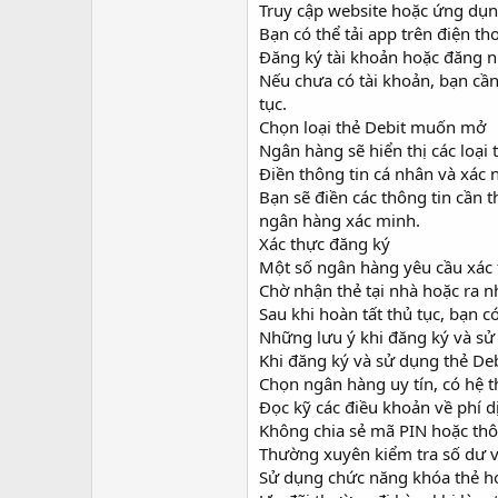
Truy cập website hoặc ứng dụ
Bạn có thể tải app trên điện t
Đăng ký tài khoản hoặc đăng 
Nếu chưa có tài khoản, bạn cần
tục.
Chọn loại thẻ Debit muốn mở
Ngân hàng sẽ hiển thị các loại
Điền thông tin cá nhân và xác 
Bạn sẽ điền các thông tin cần t
ngân hàng xác minh.
Xác thực đăng ký
Một số ngân hàng yêu cầu xác 
Chờ nhận thẻ tại nhà hoặc ra n
Sau khi hoàn tất thủ tục, bạn c
Những lưu ý khi đăng ký và sử
Khi đăng ký và sử dụng thẻ Deb
Chọn ngân hàng uy tín, có hệ t
Đọc kỹ các điều khoản về phí d
Không chia sẻ mã PIN hoặc thôn
Thường xuyên kiểm tra số dư và
Sử dụng chức năng khóa thẻ ho