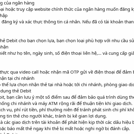
ng của ngân hàng
hoại hoặc truy cập website chính thức của ngân hàng muốn đăng k
nhập
 đăng ký và xác thực thông tin cá nhân. Nếu đã có tài khoản tha
 thẻ Debit cho bạn chọn lựa, bạn chọn loại phù hợp với nhu cầu s
nhận
hiết như họ tên, ngày sinh, số điện thoại liên hệ,... và cung cấp g
thực qua video call hoặc nhận mã OTP gửi về điện thoại để đảm 
hận tại chi nhánh
ó thể lựa chọn nhận thẻ tại nhà hoặc tới chi nhánh, phòng giao dị
 dụng thẻ Debit
it, bạn cần lưu ý một số điểm sau để đảm bảo quá trình dùng thẻ
hống chi nhánh và máy ATM rộng rãi để thuận tiện khi giao dịch.
ịch vụ, phí rút tiền, phí thường niên để tránh phát sinh chi phí
g tin thẻ cho người khác, tránh bị kẻ gian lợi dụng.
 các giao dịch trên tài khoản để phát hiện kịp thời các dấu hiệu 
ặc báo mất thẻ ngay khi thẻ bị mất hoặc nghi ngờ bị đánh cắp.