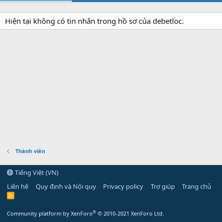
Hiện tại không có tin nhắn trong hồ sơ của debetloc.
Thành viên
Tiếng Việt (VN)
Liên hệ
Quy định và Nội quy
Privacy policy
Trợ giúp
Trang chủ
R
S
S
®
Community platform by XenForo
© 2010-2021 XenForo Ltd.