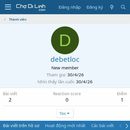
Đăng nhập
Đăng ký
Thành viên
D
debetloc
New member
Tham gia
30/4/26
Nhìn thấy lần cuối
30/4/26
Bài viết
Reaction score
Điểm
2
0
1
Tìm
Bài viết trên hồ sơ
Hoạt động mới nhất
Các bài viết
Giới 