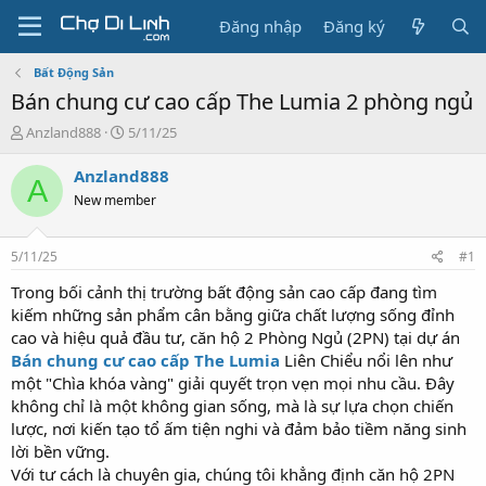
Đăng nhập
Đăng ký
Bất Động Sản
Bán chung cư cao cấp The Lumia 2 phòng ngủ
T
N
Anzland888
5/11/25
h
g
r
à
Anzland888
A
e
y
New member
a
g
d
ử
s
i
5/11/25
#1
t
a
Trong bối cảnh thị trường bất động sản cao cấp đang tìm
r
kiếm những sản phẩm cân bằng giữa chất lượng sống đỉnh
t
cao và hiệu quả đầu tư, căn hộ 2 Phòng Ngủ (2PN) tại dự án
e
Bán chung cư cao cấp The Lumia
Liên Chiểu nổi lên như
r
một "Chìa khóa vàng" giải quyết trọn vẹn mọi nhu cầu. Đây
không chỉ là một không gian sống, mà là sự lựa chọn chiến
lược, nơi kiến tạo tổ ấm tiện nghi và đảm bảo tiềm năng sinh
lời bền vững.
Với tư cách là chuyên gia, chúng tôi khẳng định căn hộ 2PN