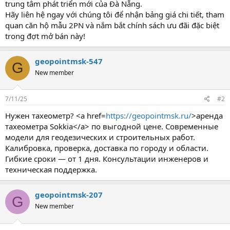
trung tâm phát triển mới của Đà Nẵng.
Hãy liên hệ ngay với chúng tôi để nhận bảng giá chi tiết, tham
quan căn hộ mẫu 2PN và nắm bắt chính sách ưu đãi đặc biệt
trong đợt mở bán này!
geopointmsk-547
G
New member
7/11/25
#2
Нужен тахеометр? <a href=
https://geopointmsk.ru/
>аренда
тахеометра Sokkia</a> по выгодной цене. Современные
модели для геодезических и строительных работ.
Калибровка, проверка, доставка по городу и области.
Гибкие сроки — от 1 дня. Консультации инженеров и
техническая поддержка.
geopointmsk-207
G
New member