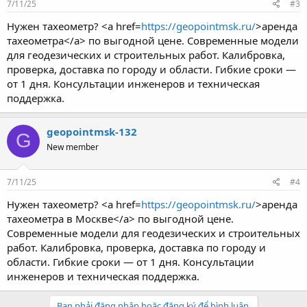
7/11/25
#3
Нужен тахеометр? <a href=
https://geopointmsk.ru/
>аренда
тахеометра</a> по выгодной цене. Современные модели
для геодезических и строительных работ. Калибровка,
проверка, доставка по городу и области. Гибкие сроки —
от 1 дня. Консультации инженеров и техническая
поддержка.
geopointmsk-132
G
New member
7/11/25
#4
Нужен тахеометр? <a href=
https://geopointmsk.ru/
>аренда
тахеометра в Москве</a> по выгодной цене.
Современные модели для геодезических и строительных
работ. Калибровка, проверка, доставка по городу и
области. Гибкие сроки — от 1 дня. Консультации
инженеров и техническая поддержка.
Bạn phải đăng nhập hoặc đăng ký để bình luận.