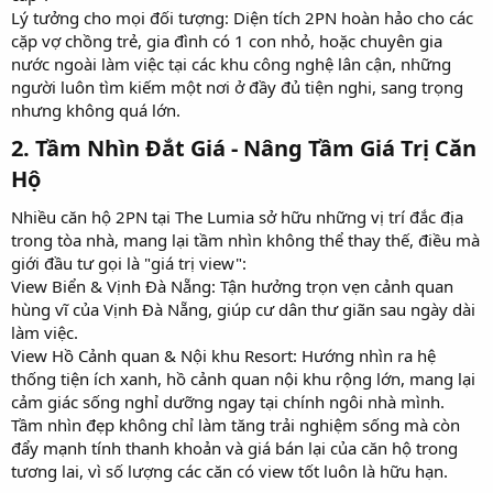
Lý tưởng cho mọi đối tượng: Diện tích 2PN hoàn hảo cho các
cặp vợ chồng trẻ, gia đình có 1 con nhỏ, hoặc chuyên gia
nước ngoài làm việc tại các khu công nghệ lân cận, những
người luôn tìm kiếm một nơi ở đầy đủ tiện nghi, sang trọng
nhưng không quá lớn.
2. Tầm Nhìn Đắt Giá - Nâng Tầm Giá Trị Căn
Hộ
Nhiều căn hộ 2PN tại The Lumia sở hữu những vị trí đắc địa
trong tòa nhà, mang lại tầm nhìn không thể thay thế, điều mà
giới đầu tư gọi là "giá trị view":
View Biển & Vịnh Đà Nẵng: Tận hưởng trọn vẹn cảnh quan
hùng vĩ của Vịnh Đà Nẵng, giúp cư dân thư giãn sau ngày dài
làm việc.
View Hồ Cảnh quan & Nội khu Resort: Hướng nhìn ra hệ
thống tiện ích xanh, hồ cảnh quan nội khu rộng lớn, mang lại
cảm giác sống nghỉ dưỡng ngay tại chính ngôi nhà mình.
Tầm nhìn đẹp không chỉ làm tăng trải nghiệm sống mà còn
đẩy mạnh tính thanh khoản và giá bán lại của căn hộ trong
tương lai, vì số lượng các căn có view tốt luôn là hữu hạn.