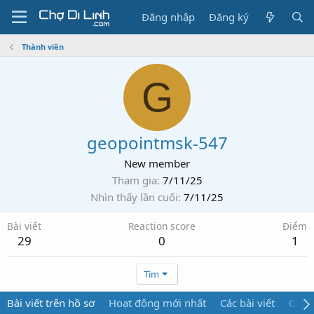
Đăng nhập
Đăng ký
Thành viên
G
geopointmsk-547
New member
Tham gia
7/11/25
Nhìn thấy lần cuối
7/11/25
Bài viết
Reaction score
Điểm
29
0
1
Tìm
Bài viết trên hồ sơ
Hoạt động mới nhất
Các bài viết
Giới 