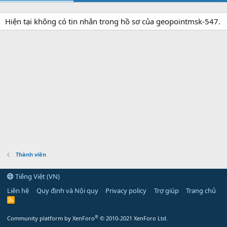
Hiện tại không có tin nhắn trong hồ sơ của geopointmsk-547.
Thành viên
Tiếng Việt (VN)
Liên hệ
Quy định và Nội quy
Privacy policy
Trợ giúp
Trang chủ
R
S
S
®
Community platform by XenForo
© 2010-2021 XenForo Ltd.