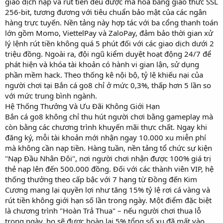
giao dịch nạp và rút tiền đều được mã hóa bằng giao thức SSL
256-bit, tương đương với tiêu chuẩn bảo mật của các ngân
hàng trực tuyến. Nền tảng này hợp tác với ba cổng thanh toán
lớn gồm Momo, ViettelPay và ZaloPay, đảm bảo thời gian xử
lý lệnh rút tiền không quá 5 phút đối với các giao dịch dưới 2
triệu đồng. Ngoài ra, đội ngũ kiểm duyệt hoạt động 24/7 để
phát hiện và khóa tài khoản có hành vi gian lận, sử dụng
phần mềm hack. Theo thống kê nội bộ, tỷ lệ khiếu nại của
người chơi tại Bắn cá go8 chỉ ở mức 0,3%, thấp hơn 5 lần so
với mức trung bình ngành.
Hệ Thống Thưởng Và Ưu Đãi Không Giới Hạn
Bắn cá go8 không chỉ thu hút người chơi bằng gameplay mà
còn bằng các chương trình khuyến mãi thực chất. Ngay khi
đăng ký, mỗi tài khoản mới nhận ngay 10.000 xu miễn phí
mà không cần nạp tiền. Hàng tuần, nền tảng tổ chức sự kiện
"Nạp Đầu Nhân Đôi", nơi người chơi nhận được 100% giá trị
thẻ nạp lên đến 500.000 đồng. Đối với các thành viên VIP, hệ
thống thưởng theo cấp bậc với 7 hạng từ Đồng đến Kim
Cương mang lại quyền lợi như tăng 15% tỷ lệ rơi cá vàng và
rút tiền không giới hạn số lần trong ngày. Một điểm đặc biệt
là chương trình "Hoàn Trả Thua" – nếu người chơi thua lỗ
trong ngày, họ sẽ được hoàn lại 5% tổng số xu đã mất vào