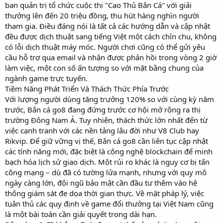
ban quản trị tổ chức cuộc thi "Cao Thủ Bắn Cá" với giải
thưởng lên đến 20 triệu đồng, thu hút hàng nghìn người
tham gia. Điều đáng nói là tất cả các hướng dẫn và cập nhật
đều được dịch thuật sang tiếng Việt một cách chỉn chu, không
có lỗi dịch thuật máy móc. Người chơi cũng có thể gửi yêu
cầu hỗ trợ qua email và nhận được phản hồi trong vòng 2 giờ
làm việc, một con số ấn tượng so với mặt bằng chung của
ngành game trực tuyến.
Tiềm Năng Phát Triển Và Thách Thức Phía Trước
Với lượng người dùng tăng trưởng 120% so với cùng kỳ năm
trước, Bắn cá go8 đang đứng trước cơ hội mở rộng ra thị
trường Đông Nam Á. Tuy nhiên, thách thức lớn nhất đến từ
việc cạnh tranh với các nền tảng lâu đời như V8 Club hay
Rikvip. Để giữ vững vị thế, Bắn cá go8 cần liên tục cập nhật
các tính năng mới, đặc biệt là công nghệ blockchain để minh
bạch hóa lịch sử giao dịch. Một rủi ro khác là nguy cơ bị tấn
công mạng – dù đã có tường lửa mạnh, nhưng với quy mô
ngày càng lớn, đội ngũ bảo mật cần đầu tư thêm vào hệ
thống giám sát đe dọa thời gian thực. Về mặt pháp lý, việc
tuân thủ các quy định về game đổi thưởng tại Việt Nam cũng
là một bài toán cần giải quyết trong dài hạn.