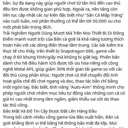
bắn. Sự đa dạng này giúp người chơi từ tân thủ đến cao thủ
đều tìm được không gian phù hợp. Ngoài ra, nền tảng còn
liên tục cập nhật các sự kiện đặc biệt như "Săn Cá Mập Trăng"
vào cuối tuần, nơi phần thưởng có thể lên tới 50.000 xu cho
một phát bắn trúng đích.
Trải Nghiệm Người Dùng Mượt Mà Trên Mọi Thiết Bị Di Động
Điểm mạnh vượt trội của Bắn cá go8 là khả năng tương thích
hoàn hảo với các dòng điện thoại tầm trung. Các bài kiểm tra
thực tế cho thấy, trên thiết bị Snapdragon 680, game vẫn
chạy ở 60 khung hình/giây mà không bị giật lag. Phiên bản
dành cho hệ điều hành iOS được tối ưu hóa riêng với công
nghệ Metal API, giúp giảm 30% thời gian tải game so với các
đối thủ cùng phân khúc. Người chơi có thể chuyển đổi linh
hoạt giữa chế độ chơi ngang và dọc, thao tác bắn chỉ bằng
một ngón tay. Đặc biệt, tính năng "Auto-Aim" thông minh cho
phép người chơi nhắm mục tiêu tự động vào những con cá có
giá trị cao nhất trong tầm ngắm, giảm thiểu sai sót do thao
tác thủ công.
Bảo Mật Và Độ Tin Cậy Được Đặt Lên Hàng Đầu
Trong bối cảnh nhiều cổng game lừa đảo xuất hiện, Bắn cá
go8 khẳng định vị thế bằng hệ thống bảo mật đa lớp. Mọi