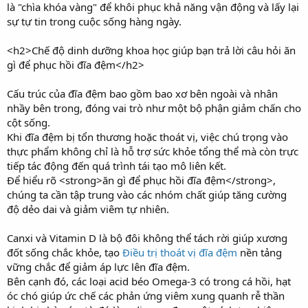
là "chìa khóa vàng" để khôi phục khả năng vận động và lấy lại
sự tự tin trong cuộc sống hàng ngày.
<h2>Chế độ dinh dưỡng khoa học giúp bạn trả lời câu hỏi ăn
gì để phục hồi đĩa đệm</h2>
Cấu trúc của đĩa đệm bao gồm bao xơ bên ngoài và nhân
nhầy bên trong, đóng vai trò như một bộ phận giảm chấn cho
cột sống.
Khi đĩa đệm bị tổn thương hoặc thoát vị, việc chú trọng vào
thực phẩm không chỉ là hỗ trợ sức khỏe tổng thể mà còn trực
tiếp tác động đến quá trình tái tạo mô liên kết.
Để hiểu rõ <strong>ăn gì để phục hồi đĩa đệm</strong>,
chúng ta cần tập trung vào các nhóm chất giúp tăng cường
độ dẻo dai và giảm viêm tự nhiên.
Canxi và Vitamin D là bộ đôi không thể tách rời giúp xương
đốt sống chắc khỏe, tạo
Điều trị thoát vị đĩa đệm
nền tảng
vững chắc để giảm áp lực lên đĩa đệm.
Bên cạnh đó, các loại acid béo Omega-3 có trong cá hồi, hạt
óc chó giúp ức chế các phản ứng viêm xung quanh rễ thần