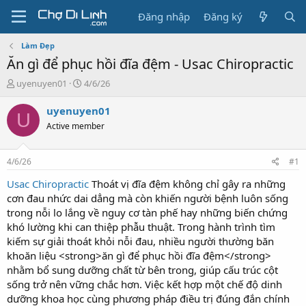
Đăng nhập
Đăng ký
Làm Đẹp
Ăn gì để phục hồi đĩa đệm - Usac Chiropractic
T
N
uyenuyen01
4/6/26
h
g
r
à
uyenuyen01
U
e
y
Active member
a
g
d
ử
s
i
4/6/26
#1
t
a
Usac Chiropractic
Thoát vị đĩa đệm không chỉ gây ra những
r
cơn đau nhức dai dẳng mà còn khiến người bệnh luôn sống
t
trong nỗi lo lắng về nguy cơ tàn phế hay những biến chứng
e
khó lường khi can thiệp phẫu thuật. Trong hành trình tìm
r
kiếm sự giải thoát khỏi nỗi đau, nhiều người thường băn
khoăn liệu <strong>ăn gì để phục hồi đĩa đệm</strong>
nhằm bổ sung dưỡng chất từ bên trong, giúp cấu trúc cột
sống trở nên vững chắc hơn. Việc kết hợp một chế độ dinh
dưỡng khoa học cùng phương pháp điều trị đúng đắn chính