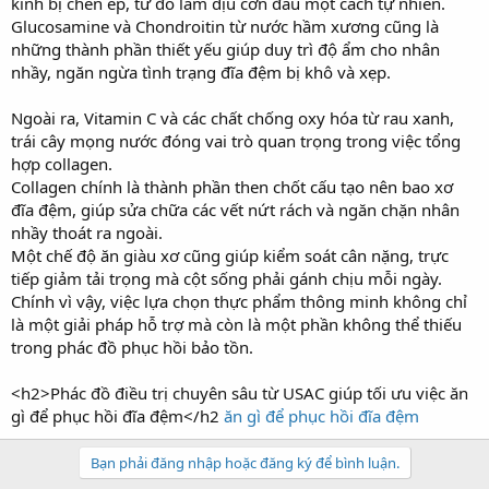
kinh bị chèn ép, từ đó làm dịu cơn đau một cách tự nhiên.
Glucosamine và Chondroitin từ nước hầm xương cũng là
những thành phần thiết yếu giúp duy trì độ ẩm cho nhân
nhầy, ngăn ngừa tình trạng đĩa đệm bị khô và xẹp.
Ngoài ra, Vitamin C và các chất chống oxy hóa từ rau xanh,
trái cây mọng nước đóng vai trò quan trọng trong việc tổng
hợp collagen.
Collagen chính là thành phần then chốt cấu tạo nên bao xơ
đĩa đệm, giúp sửa chữa các vết nứt rách và ngăn chặn nhân
nhầy thoát ra ngoài.
Một chế độ ăn giàu xơ cũng giúp kiểm soát cân nặng, trực
tiếp giảm tải trọng mà cột sống phải gánh chịu mỗi ngày.
Chính vì vậy, việc lựa chọn thực phẩm thông minh không chỉ
là một giải pháp hỗ trợ mà còn là một phần không thể thiếu
trong phác đồ phục hồi bảo tồn.
<h2>Phác đồ điều trị chuyên sâu từ USAC giúp tối ưu việc ăn
gì để phục hồi đĩa đệm</h2
ăn gì để phục hồi đĩa đệm
Bạn phải đăng nhập hoặc đăng ký để bình luận.