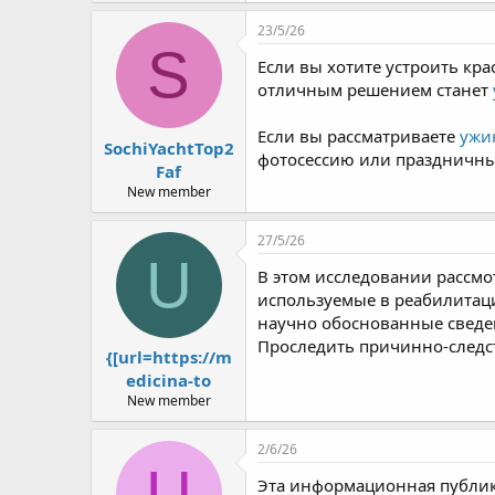
r
23/5/26
S
Если вы хотите устроить кр
отличным решением станет
Если вы рассматриваете
ужин
SochiYachtTop2
фотосессию или праздничны
Faf
New member
27/5/26
U
В этом исследовании рассм
используемые в реабилитаци
научно обоснованные сведе
Проследить причинно-следс
{[url=https://m
edicina-to
New member
2/6/26
U
Эта информационная публик