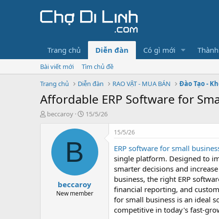
Trang chủ
Diễn đàn
Có gì mới
Thành
Bài viết mới
Tìm chủ đề
Trang chủ
Diễn đàn
RAO VẶT - MUA BÁN
Đào Tạo - K
Affordable ERP Software for Sma
T
N
beccaroy
15/5/26
h
g
r
à
15/5/26
e
y
B
ERP software for small busines
a
g
d
ử
single platform. Designed to i
s
i
smarter decisions and increase
t
business, the right ERP softwa
beccaroy
a
financial reporting, and custo
r
New member
for small business is an ideal
t
competitive in today's fast-gr
e