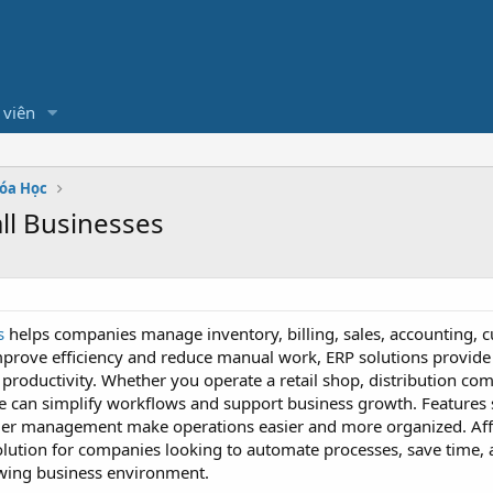
 viên
hóa Học
ll Businesses
s
helps companies manage inventory, billing, sales, accounting, c
mprove efficiency and reduce manual work, ERP solutions provide 
 productivity. Whether you operate a retail shop, distribution co
re can simplify workflows and support business growth. Features s
mer management make operations easier and more organized. Affor
 solution for companies looking to automate processes, save time
owing business environment.