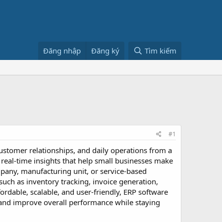
Đăng nhập
Đăng ký
Tìm kiếm
#1
ustomer relationships, and daily operations from a
real-time insights that help small businesses make
mpany, manufacturing unit, or service-based
uch as inventory tracking, invoice generation,
dable, scalable, and user-friendly, ERP software
, and improve overall performance while staying