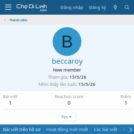
Đăng nhập
Đăng ký
Thành viên
B
beccaroy
New member
Tham gia
15/5/26
Nhìn thấy lần cuối
15/5/26
Bài viết
Reaction score
Điểm
1
0
1
Tìm
Bài viết trên hồ sơ
Hoạt động mới nhất
Các bài viết
Giới 