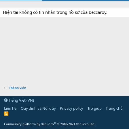
Hiện tại không có tin nhắn trong hồ sơ của beccaroy.
Thành viên
Tiếng Việt (VN)
Liên hệ
Quy định và Nội quy
Privacy policy
Trợ giúp
Trang chủ
R
S
S
®
Community platform by XenForo
© 2010-2021 XenForo Ltd.