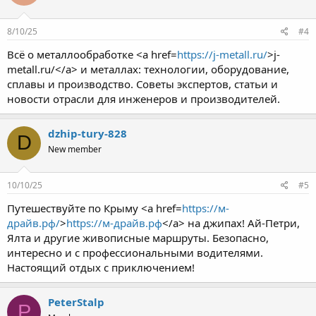
8/10/25
#4
Всё о металлообработке <a href=
https://j-metall.ru/
>j-
metall.ru/</a> и металлах: технологии, оборудование,
сплавы и производство. Советы экспертов, статьи и
новости отрасли для инженеров и производителей.
dzhip-tury-828
D
New member
10/10/25
#5
Путешествуйте по Крыму <a href=
https://м-
драйв.рф/
>
https://м-драйв.рф
</a> на джипах! Ай-Петри,
Ялта и другие живописные маршруты. Безопасно,
интересно и с профессиональными водителями.
Настоящий отдых с приключением!
PeterStalp
P