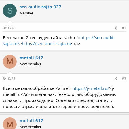
seo-audit-sajta-337
S
Member
8/10/25
#2
Бесплатный сео аудит сайта <a href=
https://seo-audit-
sajta.ru/
>
https://seo-audit-sajta.ru
</a>
metall-617
M
New member
8/10/25
#3
Всё о металлообработке <a href=
https://j-metall.ru/
>j-
metall.ru</a> и металлах: технологии, оборудование,
сплавы и производство. Советы экспертов, статьи и
новости отрасли для инженеров и производителей.
metall-617
M
New member