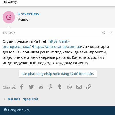
по делу.
GroverGew
G
Member
12/10/25
#8
Студия ремонта <a href=
https://anti-
orange.com.ua/
>
https://anti-orange.com.ua
</a> квартир и
домов. Выполняем ремонт под ключ, дизайн-проекты,
отделочные и инженерные работы. Качество, сроки и
индивидуальный подход к каждому клиенту.
Bạn phải đăng nhập hoặc đăng ký để bình luận.
Facebook
Twitter
Reddit
Pinterest
Tumblr
WhatsApp
Email
Link
Chia sẻ:
Nội Thất - Ngoại Thất
Tiếng Việt (VN)