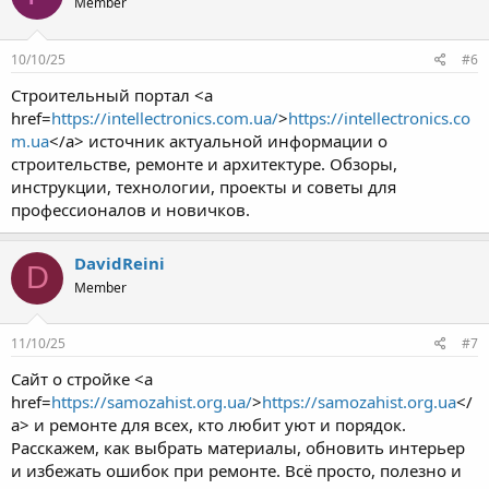
Member
10/10/25
#6
Строительный портал <a
href=
https://intellectronics.com.ua/
>
https://intellectronics.co
m.ua
</a> источник актуальной информации о
строительстве, ремонте и архитектуре. Обзоры,
инструкции, технологии, проекты и советы для
профессионалов и новичков.
DavidReini
D
Member
11/10/25
#7
Сайт о стройке <a
href=
https://samozahist.org.ua/
>
https://samozahist.org.ua
</
a> и ремонте для всех, кто любит уют и порядок.
Расскажем, как выбрать материалы, обновить интерьер
и избежать ошибок при ремонте. Всё просто, полезно и