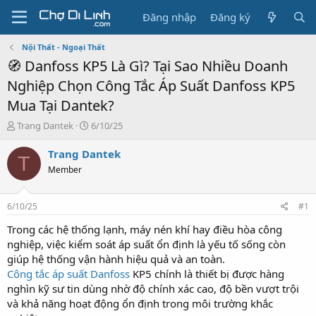
Đăng nhập
Đăng ký
Nội Thất - Ngoại Thất
🧭 Danfoss KP5 Là Gì? Tại Sao Nhiều Doanh
Nghiệp Chọn Công Tắc Áp Suất Danfoss KP5
Mua Tại Dantek?
T
N
Trang Dantek
6/10/25
h
g
r
à
Trang Dantek
T
e
y
Member
a
g
d
ử
s
i
6/10/25
#1
t
a
Trong các hệ thống lạnh, máy nén khí hay điều hòa công
r
nghiệp, việc kiểm soát áp suất ổn định là yếu tố sống còn
t
giúp hệ thống vận hành hiệu quả và an toàn.
e
Công tắc áp suất Danfoss
KP5 chính là thiết bị được hàng
r
nghìn kỹ sư tin dùng nhờ độ chính xác cao, độ bền vượt trội
và khả năng hoạt động ổn định trong môi trường khắc