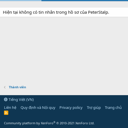
Hiện tại không có tin nhắn trong hồ sơ của PeterStalp.
Thành viên
Tiếng Việt (VN)
Liên hệ
Quy định và Nội quy
Privacy policy
Trợ giúp
Trang chủ
R
S
S
®
Community platform by XenForo
© 2010-2021 XenForo Ltd.