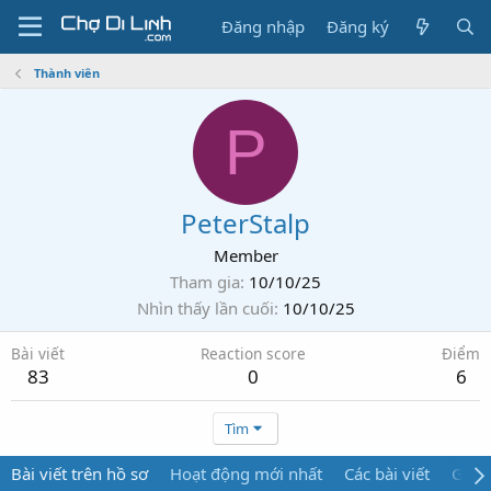
Đăng nhập
Đăng ký
Thành viên
P
PeterStalp
Member
Tham gia
10/10/25
Nhìn thấy lần cuối
10/10/25
Bài viết
Reaction score
Điểm
83
0
6
Tìm
Bài viết trên hồ sơ
Hoạt động mới nhất
Các bài viết
Giới 