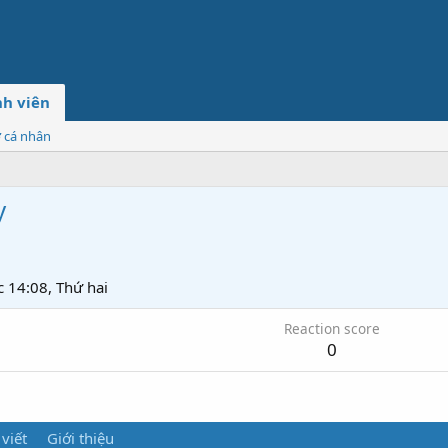
h viên
ơ cá nhân
y
c 14:08, Thứ hai
Reaction score
0
 viết
Giới thiệu