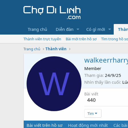
Trang chủ
Diễn đàn
Có gì mới
Thàn
Thành viên trực tuyến
Bài mới trên hồ sơ
Tìm trong hồ s
Trang chủ
Thành viên
walkeerrharr
W
Member
Tham gia
24/9/25
Nhìn thấy lần cuối
Lú
Bài viết
440
Tìm
Bài viết trên hồ sơ
Hoạt động mới nhất
Các bài