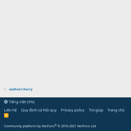
walkeerrharry
Tiếng Việt (VN)
Liên hệ
Quy định và Nội quy
Privacy policy
Trợ giúp
Trang chủ
R
S
S
®
Community platform by XenForo
© 2010-2021 XenForo Ltd.