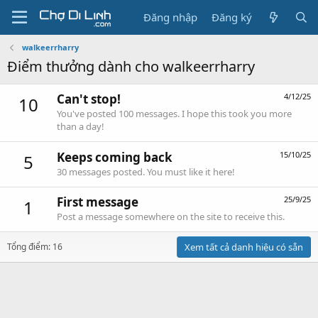
Đăng nhập
Đăng ký
walkeerrharry
Điểm thưởng dành cho walkeerrharry
Can't stop!
4/12/25
10
You've posted 100 messages. I hope this took you more
than a day!
Keeps coming back
15/10/25
5
30 messages posted. You must like it here!
First message
25/9/25
1
Post a message somewhere on the site to receive this.
Tổng điểm: 16
Xem tất cả danh hiệu có sẵn