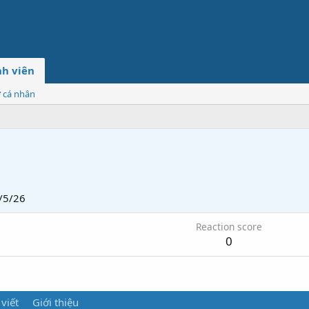
h viên
ơ cá nhân
/5/26
Reaction score
0
 viết
Giới thiệu