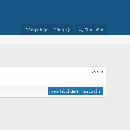
Đăng nhập
Đăng ký
Tìm kiếm
28/5/26
Xem tất cả danh hiệu có sẵn