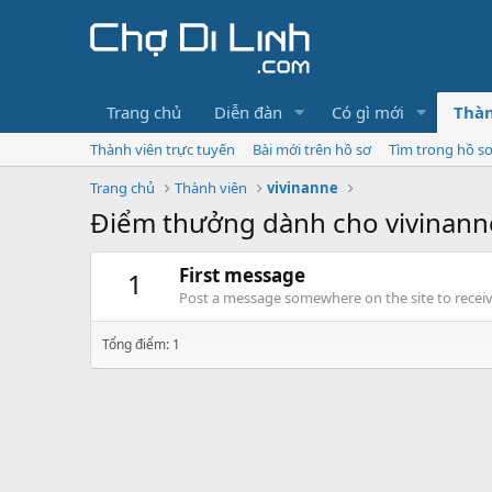
Trang chủ
Diễn đàn
Có gì mới
Thàn
Thành viên trực tuyến
Bài mới trên hồ sơ
Tìm trong hồ s
Trang chủ
Thành viên
vivinanne
Điểm thưởng dành cho vivinann
First message
1
Post a message somewhere on the site to receive
Tổng điểm: 1