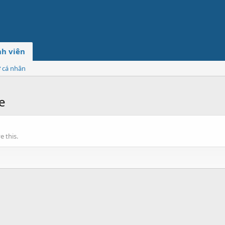
h viên
ơ cá nhân
e
 this.