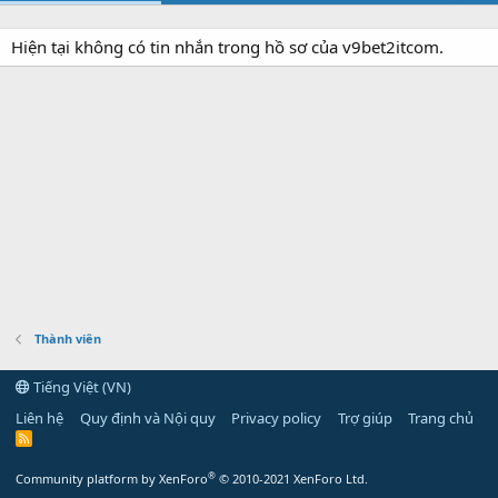
Hiện tại không có tin nhắn trong hồ sơ của v9bet2itcom.
Thành viên
Tiếng Việt (VN)
Liên hệ
Quy định và Nội quy
Privacy policy
Trợ giúp
Trang chủ
R
S
S
®
Community platform by XenForo
© 2010-2021 XenForo Ltd.