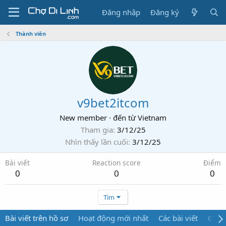
Đăng nhập
Đăng ký
Thành viên
v9bet2itcom
New member
·
đến từ
Vietnam
Tham gia
3/12/25
Nhìn thấy lần cuối
3/12/25
Bài viết
Reaction score
Điểm
0
0
0
Tìm
Bài viết trên hồ sơ
Hoạt động mới nhất
Các bài viết
Giới 