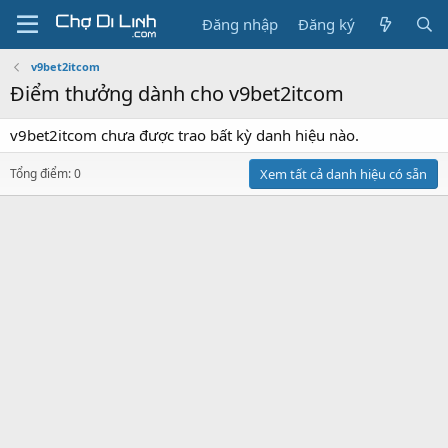
Đăng nhập
Đăng ký
v9bet2itcom
Điểm thưởng dành cho v9bet2itcom
v9bet2itcom chưa được trao bất kỳ danh hiệu nào.
Tổng điểm: 0
Xem tất cả danh hiệu có sẵn