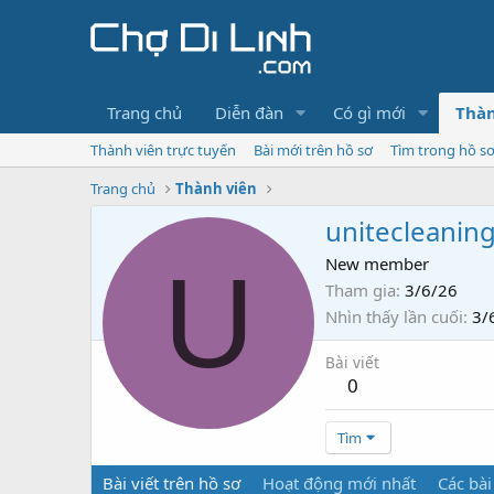
Trang chủ
Diễn đàn
Có gì mới
Thàn
Thành viên trực tuyến
Bài mới trên hồ sơ
Tìm trong hồ s
Trang chủ
Thành viên
unitecleaning
U
New member
Tham gia
3/6/26
Nhìn thấy lần cuối
3/
Bài viết
0
Tìm
Bài viết trên hồ sơ
Hoạt động mới nhất
Các bài