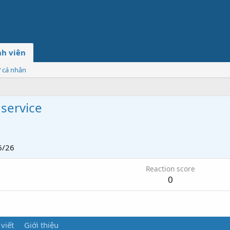
h viên
ơ cá nhân
service
6/26
Reaction score
0
 viết
Giới thiệu