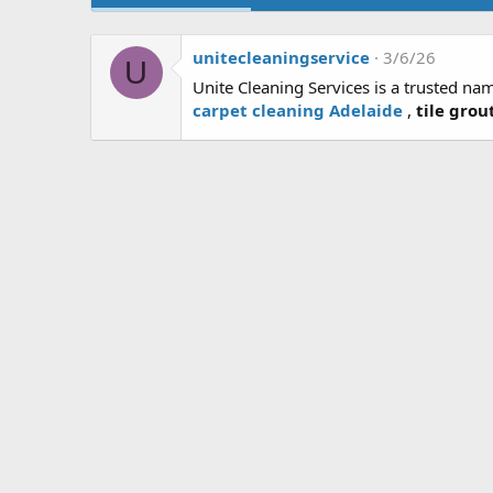
unitecleaningservice
3/6/26
U
Unite Cleaning Services is a trusted na
carpet cleaning Adelaide
,
tile grou