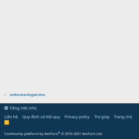
unitecleaningservice
Tiếng Việt (VN)
Liên hệ
Quy định và Nội quy
Privacy policy
Trợ giúp
Trang chủ
R
S
S
®
Community platform by XenForo
© 2010-2021 XenForo Ltd.