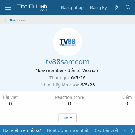
Đăng nhập
Đăng ký
Thành viên
tv88samcom
New member
·
đến từ
Vietnam
Tham gia
6/5/26
Nhìn thấy lần cuối
6/5/26
Bài viết
Reaction score
Điểm
0
0
0
Tìm
Bài viết trên hồ sơ
Hoạt động mới nhất
Các bài viết
Giới 