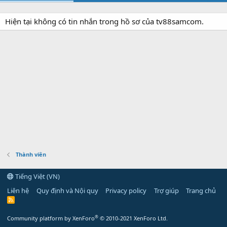
Hiện tại không có tin nhắn trong hồ sơ của tv88samcom.
Thành viên
Tiếng Việt (VN)
Liên hệ
Quy định và Nội quy
Privacy policy
Trợ giúp
Trang chủ
R
S
S
®
Community platform by XenForo
© 2010-2021 XenForo Ltd.