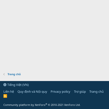
Trang chủ
Tiếng Việt (VN)
Liên hệ
Quy định và Nội quy
Privacy policy
Trợ giúp
Trang chủ
R
S
S
®
Community platform by XenForo
© 2010-2021 XenForo Ltd.