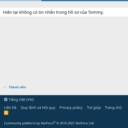
Hiện tại không có tin nhắn trong hồ sơ của Tommy.
Thành viên
Tiếng Việt (VN)
Liên hệ
Quy định và Nội quy
Privacy policy
Trợ giúp
Trang chủ
R
S
S
®
Community platform by XenForo
© 2010-2021 XenForo Ltd.