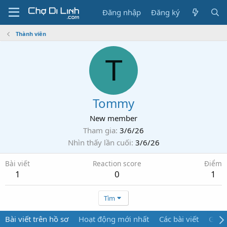
Đăng nhập
Đăng ký
Thành viên
T
Tommy
New member
Tham gia
3/6/26
Nhìn thấy lần cuối
3/6/26
Bài viết
Reaction score
Điểm
1
0
1
Tìm
Bài viết trên hồ sơ
Hoạt động mới nhất
Các bài viết
Giới 