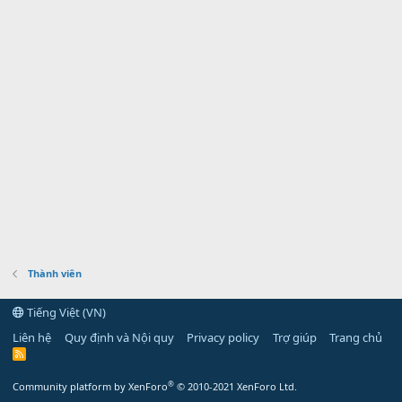
Thành viên
Tiếng Việt (VN)
Liên hệ
Quy định và Nội quy
Privacy policy
Trợ giúp
Trang chủ
R
S
S
®
Community platform by XenForo
© 2010-2021 XenForo Ltd.