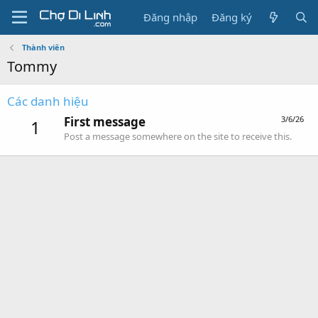
Đăng nhập
Đăng ký
Thành viên
Tommy
Các danh hiệu
First message
3/6/26
1
Post a message somewhere on the site to receive this.