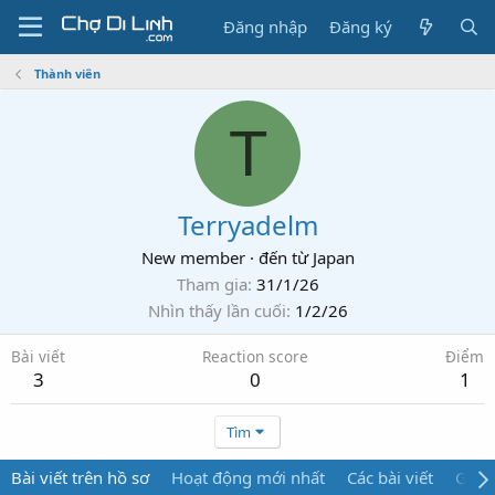
Đăng nhập
Đăng ký
Thành viên
T
Terryadelm
New member
·
đến từ
Japan
Tham gia
31/1/26
Nhìn thấy lần cuối
1/2/26
Bài viết
Reaction score
Điểm
3
0
1
Tìm
Bài viết trên hồ sơ
Hoạt động mới nhất
Các bài viết
Giới 