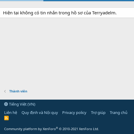
Hiện tại không có tin nhắn trong hồ sơ của Terryadelm.
Thành viên
Tiếng Việt (VN)
Liên hệ
Quy định và Nội quy
Privacy policy
Trợ giúp
Trang chủ
R
S
S
®
Community platform by XenForo
© 2010-2021 XenForo Ltd.