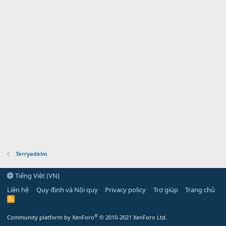
Terryadelm
Tiếng Việt (VN)
Liên hệ
Quy định và Nội quy
Privacy policy
Trợ giúp
Trang chủ
R
S
S
®
Community platform by XenForo
© 2010-2021 XenForo Ltd.