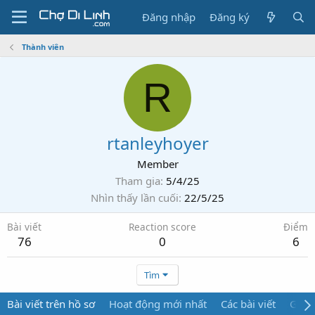
Đăng nhập
Đăng ký
Thành viên
R
rtanleyhoyer
Member
Tham gia
5/4/25
Nhìn thấy lần cuối
22/5/25
Bài viết
Reaction score
Điểm
76
0
6
Tìm
Bài viết trên hồ sơ
Hoạt động mới nhất
Các bài viết
Giới 