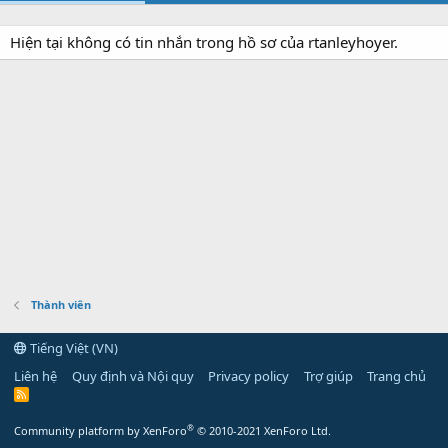
Hiện tại không có tin nhắn trong hồ sơ của rtanleyhoyer.
Thành viên
Tiếng Việt (VN)
Liên hệ
Quy định và Nội quy
Privacy policy
Trợ giúp
Trang chủ
R
S
S
®
Community platform by XenForo
© 2010-2021 XenForo Ltd.