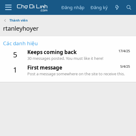
Đăng nhập
Đăng ký
Thành viên
rtanleyhoyer
Các danh hiệu
Keeps coming back
17/4/25
5
30 messages posted. You must like it here!
First message
5/4/25
1
Post a message somewhere on the site to receive this.