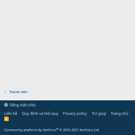
Thành viên
Tiếng Việt (VN)
Liên hệ
Quy định và Nội quy
Privacy policy
Trợ giúp
Trang chủ
R
S
S
®
Community platform by XenForo
© 2010-2021 XenForo Ltd.