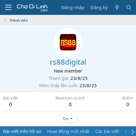
Đăng nhập
Đăng ký
Thành viên
rs88digital
New member
Tham gia
23/8/25
Nhìn thấy lần cuối
23/8/25
Bài viết
Reaction score
Điểm
0
0
0
Tìm
Bài viết trên hồ sơ
Hoạt động mới nhất
Các bài viết
Giới 