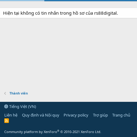
Hiện tại không có tin nhắn trong hồ sơ của rs88digital.
Thành viên
Tiếng Việt (VN)
Liên hệ
Quy định và Nội quy
Privacy policy
Trợ giúp
Trang chủ
R
S
S
®
Community platform by XenForo
© 2010-2021 XenForo Ltd.