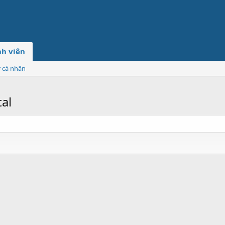
h viên
ơ cá nhân
al