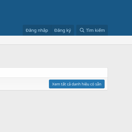
Đăng nhập
Đăng ký
Tìm kiếm
Xem tất cả danh hiệu có sẵn