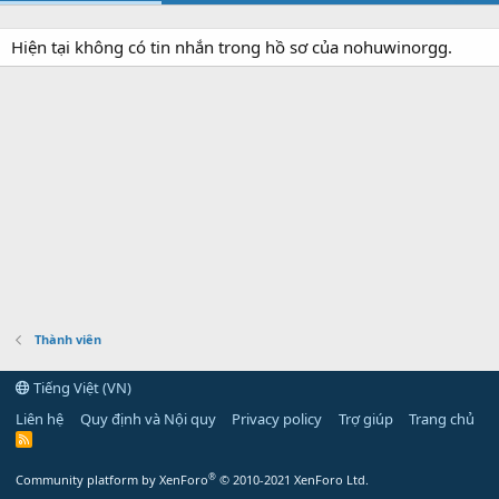
Hiện tại không có tin nhắn trong hồ sơ của nohuwinorgg.
Thành viên
Tiếng Việt (VN)
Liên hệ
Quy định và Nội quy
Privacy policy
Trợ giúp
Trang chủ
R
S
S
®
Community platform by XenForo
© 2010-2021 XenForo Ltd.