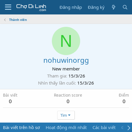
Đăng nhập
Đăng ký
Thành viên
N
nohuwinorgg
New member
Tham gia
15/3/26
Nhìn thấy lần cuối
15/3/26
Bài viết
Reaction score
Điểm
0
0
0
Tìm
Bài viết trên hồ sơ
Hoạt động mới nhất
Các bài viết
Giới 