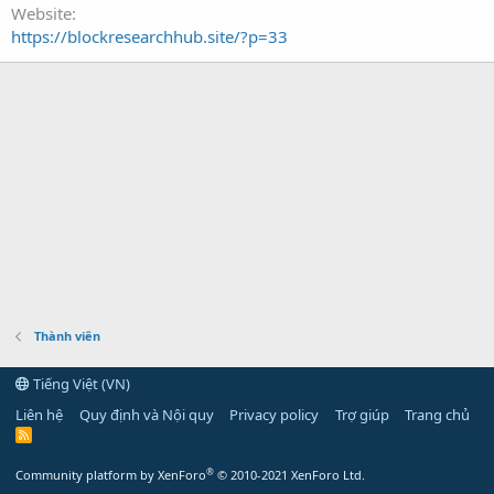
Website
https://blockresearchhub.site/?p=33
Thành viên
Tiếng Việt (VN)
Liên hệ
Quy định và Nội quy
Privacy policy
Trợ giúp
Trang chủ
R
S
S
®
Community platform by XenForo
© 2010-2021 XenForo Ltd.