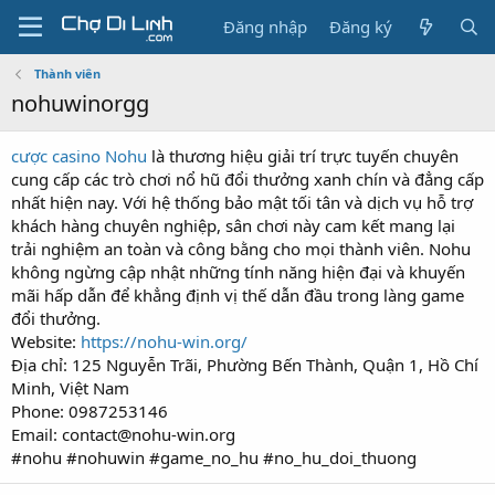
Đăng nhập
Đăng ký
Thành viên
nohuwinorgg
cược casino Nohu
là thương hiệu giải trí trực tuyến chuyên
cung cấp các trò chơi nổ hũ đổi thưởng xanh chín và đẳng cấp
nhất hiện nay. Với hệ thống bảo mật tối tân và dịch vụ hỗ trợ
khách hàng chuyên nghiệp, sân chơi này cam kết mang lại
trải nghiệm an toàn và công bằng cho mọi thành viên. Nohu
không ngừng cập nhật những tính năng hiện đại và khuyến
mãi hấp dẫn để khẳng định vị thế dẫn đầu trong làng game
đổi thưởng.
Website:
https://nohu-win.org/
Địa chỉ: 125 Nguyễn Trãi, Phường Bến Thành, Quận 1, Hồ Chí
Minh, Việt Nam
Phone: 0987253146
Email: contact@nohu-win.org
#nohu #nohuwin #game_no_hu #no_hu_doi_thuong