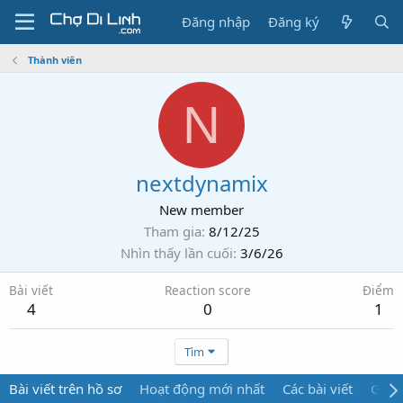
Đăng nhập
Đăng ký
Thành viên
N
nextdynamix
New member
Tham gia
8/12/25
Nhìn thấy lần cuối
3/6/26
Bài viết
Reaction score
Điểm
4
0
1
Tìm
Bài viết trên hồ sơ
Hoạt động mới nhất
Các bài viết
Giới 