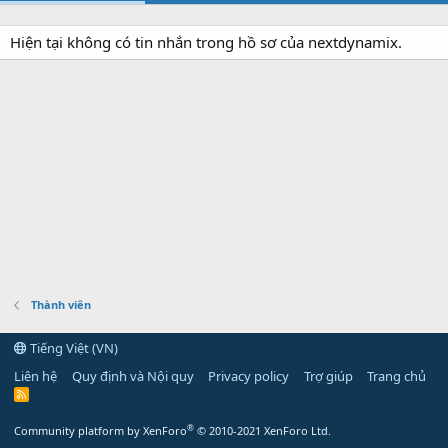
Hiện tại không có tin nhắn trong hồ sơ của nextdynamix.
Thành viên
Tiếng Việt (VN)
Liên hệ
Quy định và Nội quy
Privacy policy
Trợ giúp
Trang chủ
R
S
S
®
Community platform by XenForo
© 2010-2021 XenForo Ltd.