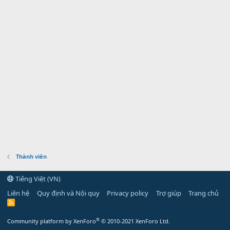
Thành viên
Tiếng Việt (VN)
Liên hệ
Quy định và Nội quy
Privacy policy
Trợ giúp
Trang chủ
R
S
S
®
Community platform by XenForo
© 2010-2021 XenForo Ltd.