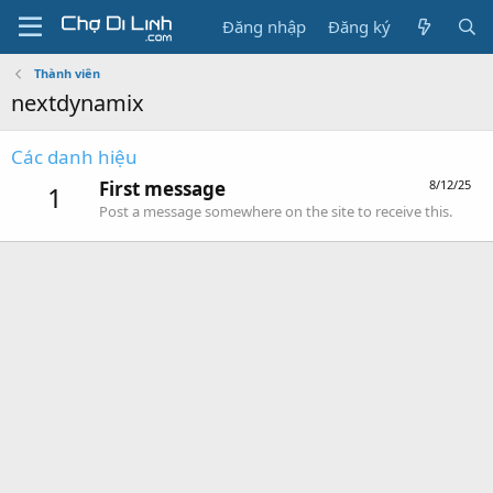
Đăng nhập
Đăng ký
Thành viên
nextdynamix
Các danh hiệu
First message
8/12/25
1
Post a message somewhere on the site to receive this.