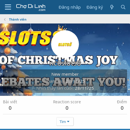
Đăng nhập
Đăng ký
Thành viên
nc6slots8
New member
Tham gia
28/11/25
Nhìn thấy lần cuối
28/11/25
Bài viết
Reaction score
Điểm
0
0
0
Tìm