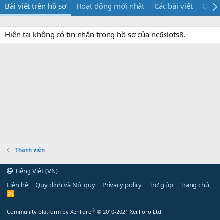
Bài viết trên hồ sơ
Hoạt động mới nhất
Các bài viết
Giới 
Hiện tại không có tin nhắn trong hồ sơ của nc6slots8.
Thành viên
Tiếng Việt (VN)
Liên hệ
Quy định và Nội quy
Privacy policy
Trợ giúp
Trang chủ
R
S
S
®
Community platform by XenForo
© 2010-2021 XenForo Ltd.