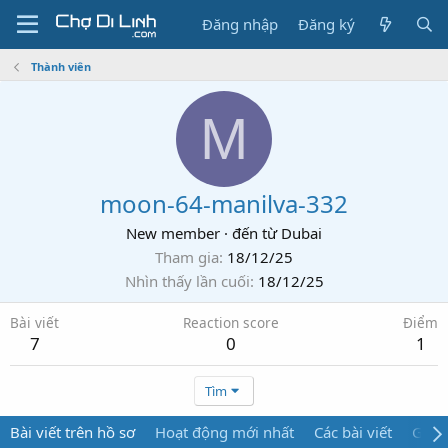
Đăng nhập
Đăng ký
Thành viên
M
moon-64-manilva-332
New member
·
đến từ
Dubai
Tham gia
18/12/25
Nhìn thấy lần cuối
18/12/25
Bài viết
Reaction score
Điểm
7
0
1
Tìm
Bài viết trên hồ sơ
Hoạt động mới nhất
Các bài viết
Giới 