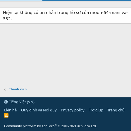
Hiện tại không có tin nhắn trong hồ sơ của moon-64-manilva-
332.
Thành viên
Tiếng Việt (VN)
Liên hệ
Quy định và Nội quy
Privacy policy
Trợ giúp
Trang chủ
R
S
S
®
Community platform by XenForo
© 2010-2021 XenForo Ltd.